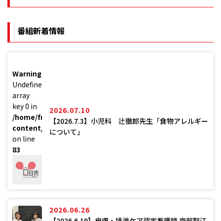
番組新着情報
Warning
:
Undefined
array
key 0 in
2026.07.10
/home/fmh761/761.jp/public_html/new/wp-
【2026.7.3】小児科 辻徹郎先生「食物アレルギー
content/themes/FM_hatsukaichi/functions.php
について」
on line
83
2026.06.26
【2026.6.19】皮膚・排泄ケア認定看護師 南部智江