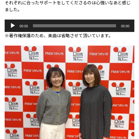
それぞれに合ったサポートをしてくださるのは心強いなあと感じ
ました。
音
00:00
00:00
声
※著作権保護のため、楽曲は省略させて頂いています。
プ
レ
ー
ヤ
ー