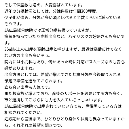
そして個室数も増え、大変喜ばれています。
近年の分娩状況としては、分娩件数は年間300程度、
少子化が進み、分娩が多い頃と比べると半数くらいに減っている
そうです。
JA広島総合病院では正常分娩も扱っていますが、
病気を持っていたり高齢出産など、ハイリスクの妊婦さんも多いで
す。
35歳以上の出産を高齢出産と呼びますが、最近は高齢だけでなく
若い方の出産も多いそう。
院内には小児科もあり、何かあった時に対応がスムーズなのも安心
感がありますね。
出産方法としては、希望が増えてきた無痛分娩を今後取り入れる
予定で準備を進めておられます。
立ち会い出産も人気です。
また核家族が増えており、産後のサポートを必要とする方も多く、
市と連携してこちらにも力を入れていらっしゃいます。
JA広島総合病院で出産されていない方でも、産後困っている方は
相談されてください。
妊娠期から産後まで、ひとりひとり身体や状況も異なっていますか
ら、それぞれの希望を聞きつつ、