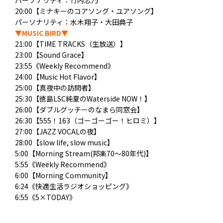
パーソナリティ：
竹内志乃
20:00【ミナキーのコアソング・ユアソング】
パーソナリティ：水木翔子・大田典子
▼
MUSIC BIRD
▼
21:00【
TIME TRACKS（生放送）
】
23:00【
Sound Grace
】
23:55《Weekly Recommend》
24:00【Music Hot Flavor】
25:00【
真夜中の訪問者
】
25:30【徳島LSC純夏のWaterside NOW！】
26:00【ダブルグッチーのなまら同窓会】
26:30【555！163（ゴーゴーゴー！ヒロミ）】
27:00【JAZZ VOCALの夜】
28:00【slow life, slow music】
5:00【Morning Stream(邦楽70～80年代)】
5:55《Weekly Recommend》
6:00【Morning Community】
6:24《快適生活ラジオショッピング》
6:55《5×TODAY》