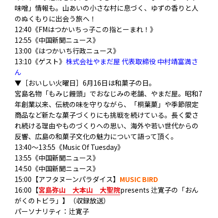
味噌」情報も。山あいの小さな村に息づく、
ゆずの香りと人
のぬくもりに出会う旅へ！
12:40《FMはつかいちっ子この指とーまれ！》
12:55《中国新聞ニュース》
13:00《はつかいち行政ニュース》
13:10《ゲスト》
株式会社やまだ屋 代表取締役 中村靖富満さ
ん
▼［おいしい火曜日］6月16日は和菓子の日。
宮島名物「もみじ饅頭」でおなじみの老舗、やまだ屋。
昭和7
年創業以来、伝統の味を守りながら、「桐葉菓」
や季節限定
商品など新たな菓子づくりにも挑戦を続けている。
長く愛さ
れ続ける理由やものづくりへの思い、
海外や若い世代からの
反響、
広島の和菓子文化の魅力について語って頂く。
13:40〜13:55《Music Of Tuesday》
13:55《中国新聞ニュース》
14:50《中国新聞ニュース》
15:00【アフタヌーンパラダイス】
MUSIC BIRD
16:00【
宮島弥山 大本山 大聖院
presents 辻寛子の「おん
がくのトビラ」】（収録放送）
パーソナリティ：辻寛子