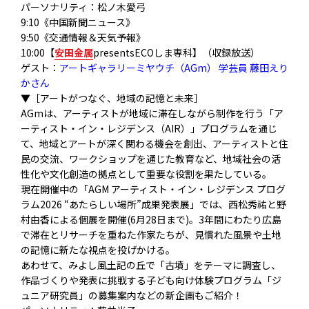
パーソナリティ：松ノ木愛弓
9:10《中国新聞ニュース》
9:50《交通情報＆天気予報》
10:00【
安田金属
presentsECOしま専科】（収録放送）
ゲスト：
アートギャラリーミヤウチ（AGm） 学芸員 藤田えり
かさん
▼［アートがつなぐ、地域の記憶と未来］
AGmは、アーティストが地域に滞在しながら制作を行う「
ア
ーティスト・イン・レジデンス（AIR）」
プログラムを通じ
て、地域とアートが深く関わる機会を創出、
アーティストと住
民の交流、ワークショップを通じた教育など、
地域社会の活
性化や文化創造の拠点として重要な役割を果たしてい
る。
現在開催中の「AGM アーティスト・イン・レジデンス プログ
ラム2026 “あたらしい場所”成果発表展」では、
西松秀祐と野
村由香による個展を開催(6月28日まで)。
3年間にわたり広島
で滞在とリサーチを重ねた作家たちが、
見慣れた風景や土地
の記憶に新たな視点を投げかける。
あわせて、みよし風土記の丘で「古墳」をテーマに調査し、
作品づくりや発表に挑戦する子ども向け体験プログラム「
ジ
ュニア研究員」の募集案内などの新企画もご紹介！