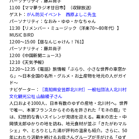
パーソナリティ：藤井尚子
11:00【ママ夢ラジオ廿日市】（収録放送）
ゲスト：
がん防災イベント 西原よしこ先生
パーソナリティ：なおみ・ゆゆ・かなちゃん
11:30【リメンバー・ミュージック（洋楽70～80年代）】
MUSIC BIRD
12:00～15:00【昼なんじゃけん！761】
パーソナリティ：藤井尚子
12:00《中国新聞ニュース》
12:10《天気予報》
12:20〜12:35《電話》旅情報「ぶらり、小さな世界の車窓か
ら」〜日本全国の名所・グルメ・お土産物を地元の人がガイ
ド〜
ナビゲーター：
［高知県安芸郡北川村］一般社団法人北川村
文化観光公社 山脇綾子さん
人口およそ1000人、日本有数のゆずの産地・北川村へ。
世界
で唯一、本家フランスからその名を許された「モネの庭」
で
は、幻想的な青いスイレンが見頃を迎える。幕末の志士・
中
岡慎太郎ゆかりの地を訪ね、地元食材が並ぶ「
きたがわマル
シェ」や、とろりとした湯が評判の温泉も紹介。
さらに、
50
年にわたり活動を続けるお母さんグループが手がける「
ゆず