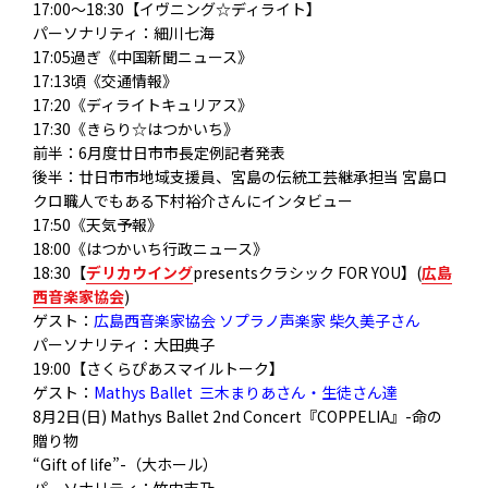
17:00～18:30【イヴニング☆ディライト】
パーソナリティ：細川七海
17:05過ぎ《中国新聞ニュース》
17:13頃《交通情報》
17:20《ディライトキュリアス》
17:30《きらり☆はつかいち》
前半：6月度廿日市市長定例記者発表
後半：廿日市市地域支援員、宮島の伝統工芸継承担当 宮島ロ
クロ職人でもある下村裕介さんにインタビュー
17:50《天気予報》
18:00《はつかいち行政ニュース》
18:30【
デリカウイング
presentsクラシック FOR YOU】(
広島
西音楽家協会
)
ゲスト：
広島西音楽家協会 ソプラノ声楽家 柴久美子さん
パーソナリティ：大田典子
19:00【さくらぴあスマイルトーク】
ゲスト：
Mathys Ballet 三木まりあさん・生徒さん達
8月2日(日) Mathys Ballet 2nd Concert『COPPELIA』-命の
贈り物
“Gift of life”-（大ホール）