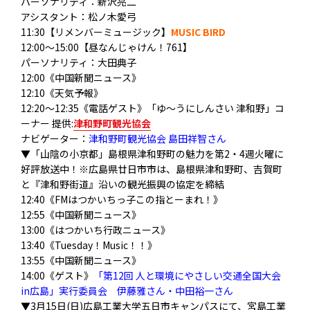
パーソナリティ：新沢亮二
アシスタント：松ノ木愛弓
11:30【リメンバーミュージック】
MUSIC BIRD
12:00～15:00【昼なんじゃけん！761】
パーソナリティ：大田典子
12:00《中国新聞ニュース》
12:10《天気予報》
12:20〜12:35《電話ゲスト》「ゆ〜うにしんさい 津和野」コ
ーナー 提供:
津和野町観光協会
ナビゲーター：
津和野町観光協会 島田祥智さん
▼「山陰の小京都」島根県津和野町の魅力を第2・
4週火曜に
好評放送中！※広島県廿日市市は、島根県津和野町、吉賀町
と『津和野街道』
沿いの観光振興の協定を締結
12:40《FMはつかいちっ子この指とーまれ！》
12:55《中国新聞ニュース》
13:00《はつかいち行政ニュース》
13:40《Tuesday！Music！！》
13:55《中国新聞ニュース》
14:00《ゲスト》
「第12回 人と環境にやさしい交通全国大会
in広島」実行委員会 伊藤雅さん・中田裕一さん
▼3月15日(日)広島工業大学五日市キャンパスにて、
宮島工業