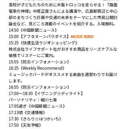
高校が子どもたちのために木製トロッコを走らせる！『
路面
電車の神様』中尾正俊さんによる講演や、
広島駅周辺と中心
部のまちづくり計画や交通の未来をテーマにした
市民公開討
論会など、見どころ満載のイベントを紹介する。
入場無料。
14:50《中国新聞ニュース》
15:00【アフタヌーンパラダイス】
MUSIC BIRD
15:25《快適生活ラジオショッピング》
株式会社ライフサポート社がおすすめ商品をリーズナブルな
価格でリスナーにご案内。
15:55《防災インフォメーション》
16:25《Weekly Recommend》
ミュージックバードがオススメする楽曲を週替わりでお届け
します。
16:55《防災インフォメーション》
17:00～18:30【イヴニング☆ディライト】
パーソナリティ：細川七海
17:05過ぎ《中国新聞ニュース》
17:13頃《交通情報》
17:30《きらり☆はつかいち》
17:50《天気予報》