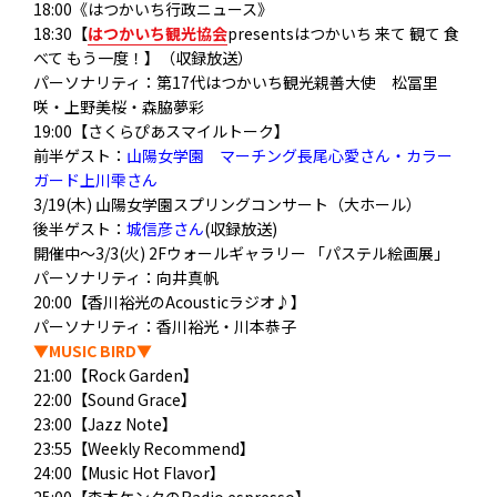
18:00《はつかいち行政ニュース》
18:30【
はつかいち観光協会
presentsはつかいち 来て 観て 食
べて もう一度！】（収録放送）
パーソナリティ：第17代はつかいち観光親善大使 松冨里
咲・上野美桜・森脇夢彩
19:00【さくらぴあスマイルトーク】
前半ゲスト：
山陽女学園 マーチング長尾心愛さん・カラー
ガード上川雫さん
3/19(木) 山陽女学園スプリングコンサート（大ホール）
後半ゲスト：
城信彦さん
(収録放送)
開催中～3/3(火) 2Fウォールギャラリー 「パステル絵画展」
パーソナリティ：向井真帆
20:00【香川裕光のAcousticラジオ♪】
パーソナリティ：香川裕光・川本恭子
▼MUSIC BIRD▼
21:00【Rock Garden】
22:00【Sound Grace】
23:00【Jazz Note】
23:55【Weekly Recommend】
24:00【Music Hot Flavor】