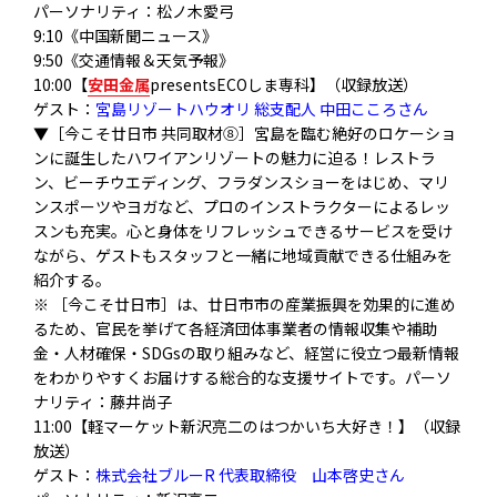
パーソナリティ：松ノ木愛弓
9:10《中国新聞ニュース》
9:50《交通情報＆天気予報》
10:00【
安田金属
presentsECOしま専科】（収録放送）
ゲスト：
宮島リゾートハウオリ 総支配人 中田こころさん
▼［今こそ廿日市 共同取材⑧］
宮島を臨む絶好のロケーショ
ンに誕生したハワイアンリゾートの魅
力に迫る！レストラ
ン、ビーチウエディング、
フラダンスショーをはじめ、マリ
ンスポーツやヨガなど、
プロのインストラクターによるレッ
スンも充実。
心と身体をリフレッシュできるサービスを受け
ながら、
ゲストもスタッフと一緒に地域貢献できる仕組みを
紹介する。
※ ［今こそ廿日市］は、廿日市市の産業振興を効果的に進め
るため、
官民を挙げて各経済団体事業者の情報収集や補助
金・人材確保・
SDGsの取り組みなど、
経営に役立つ最新情報
をわかりやすくお届けする総合的な支援サイ
トです。パーソ
ナリティ：藤井尚子
11:00【軽マーケット新沢亮二のはつかいち大好き！】（収録
放送）
ゲスト：
株式会社ブルーR 代表取締役 山本啓史さん