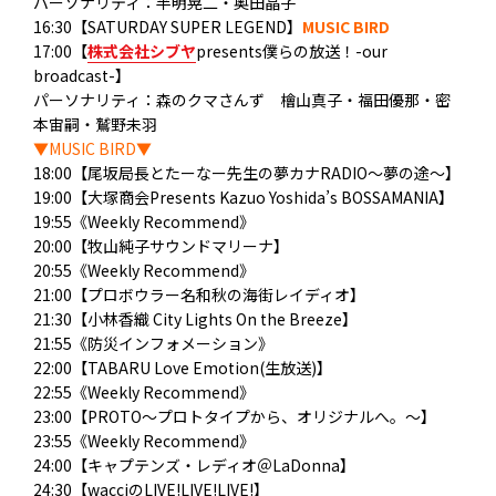
パーソナリティ：半明晃二・奥田晶子
16:30【SATURDAY SUPER LEGEND】
MUSIC BIRD
17:00【
株式会社シブヤ
presents僕らの放送！-our
broadcast-】
パーソナリティ：森のクマさんず 檜山真子・福田優那・密
本宙嗣・鷲野未羽
▼MUSIC BIRD▼
18:00【尾坂局長とたーなー先生の夢カナRADIO～夢の途～】
19:00【大塚商会Presents Kazuo Yoshida’s BOSSAMANIA】
19:55《Weekly Recommend》
20:00【牧山純子サウンドマリーナ】
20:55《Weekly Recommend》
21:00【プロボウラー名和秋の海街レイディオ】
21:30【小林香織 City Lights On the Breeze】
21:55《防災インフォメーション》
22:00【TABARU Love Emotion(生放送)】
22:55《Weekly Recommend》
23:00【PROTO～プロトタイプから、オリジナルへ。～】
23:55《Weekly Recommend》
24:00【キャプテンズ・レディオ＠LaDonna】
24:30【wacciのLIVE!LIVE!LIVE!】