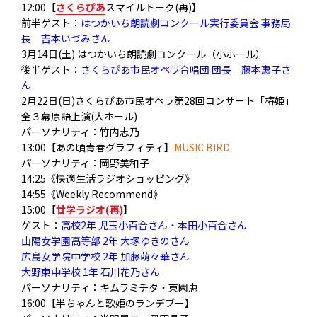
12:00【
さくらぴあ
スマイルトーク(再)】
前半ゲスト：
はつかいち朗読劇コンクール実行委員会 事務局
長 吉本いづみさん
3月14日(土) はつかいち朗読劇コンクール（小ホール）
後半ゲスト：
さくらぴあ市民オペラ合唱団 団長 藤本惠子さ
ん
2月22日(日)さくらぴあ市民オペラ第28回コンサート「椿姫」
全３幕原語上演(大ホール)
パーソナリティ：竹内志乃
13:00【あの頃青春グラフィティ】
MUSIC BIRD
パーソナリティ：岡野美和子
14:25《快適生活ラジオショッピング》
14:55《Weekly Recommend》
15:00【
廿学ラジオ(再)
】
ゲスト：
高校2年 児玉小百合さん・本田小百合さん
山陽女学園高等部 2年 大塚ゆきのさん
広島女学院中学校 2年 加藤萌々華さん
大野東中学校 1年 石川花乃さん
パーソナリティ：キムラミチタ・東園恵
16:00【半ちゃんと歌姫のランデブー】