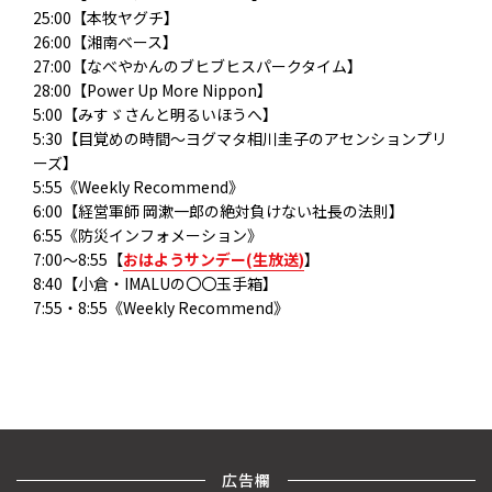
25:00【本牧ヤグチ】
26:00【湘南ベース】
27:00【なべやかんのブヒブヒスパークタイム】
28:00【Power Up More Nippon】
5:00【みすゞさんと明るいほうへ】
5:30【目覚めの時間～ヨグマタ相川圭子のアセンションプリ
ーズ】
5:55《Weekly Recommend》
6:00【経営軍師 岡漱一郎の絶対負けない社長の法則】
6:55《防災インフォメーション》
7:00～8:55【
おはようサンデー(生放送)
】
8:40【小倉・IMALUの〇〇玉手箱】
7:55・8:55《Weekly Recommend》
広告欄