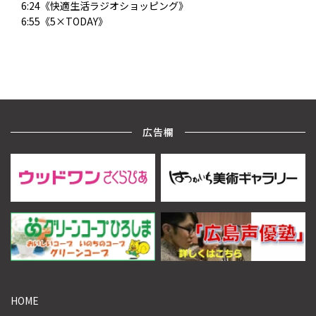
6:24《快適生活ラジオショッピング》
6:55《5×TODAY》
広告欄
HOME