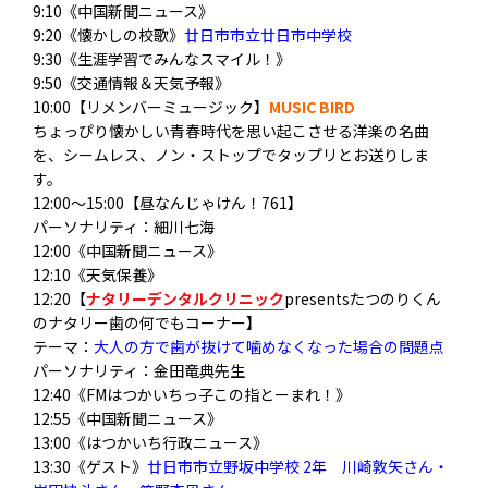
9:10《中国新聞ニュース》
9:20《懐かしの校歌》
廿日市市立廿日市中学校
9:30《生涯学習でみんなスマイル！》
9:50《交通情報＆天気予報》
10:00【リメンバーミュージック】
MUSIC BIRD
ちょっぴり懐かしい青春時代を思い起こさせる洋楽の名曲
を、シームレス、ノン・ストップでタップリとお送りしま
す。
12:00～15:00【昼なんじゃけん！761】
パーソナリティ：細川七海
12:00《中国新聞ニュース》
12:10《天気保養》
12:20【
ナタリーデンタルクリニック
presentsたつのりくん
のナタリー歯の何でもコーナー】
テーマ：
大人の方で歯が抜けて噛めなくなった場合の問題点
パーソナリティ：金田竜典先生
12:40《FMはつかいちっ子この指とーまれ！》
12:55《中国新聞ニュース》
13:00《はつかいち行政ニュース》
13:30《ゲスト》
廿日市市立野坂中学校 2年 川崎敦矢さん・