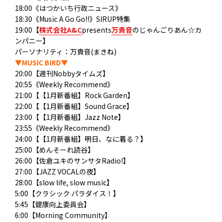
18:00《はつかいち行政ニュース》
18:30《Music A Go Go!!》SIRUP特集
19:00【
株式会社A&C
presents
万貴音
のじゃんごりあん☆カ
ンパニー】
パーソナリティ：万貴音(まきね)
▼MUSIC BIRD▼
20:00【週刊Nobbyタイムズ】
20:55《Weekly Recommend》
21:00【【1月新番組】Rock Garden】
22:00【【1月新番組】Sound Grace】
23:00【【1月新番組】Jazz Note】
23:55《Weekly Recommend》
24:00【【1月新番組】明日、なに着る？】
25:00【めんそーれ読谷】
26:00【佐倉ユキのサンサタRadio!】
27:00【JAZZ VOCALの夜】
28:00【slow life, slow music】
5:00【クラシック パラダイス！】
5:45【健康向上委員会】
6:00【Morning Community】