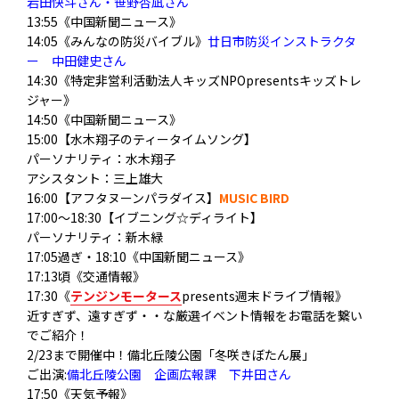
岩田快斗さん・笹野杏凪さん
13:55《中国新聞ニュース》
14:05《みんなの防災バイブル》
廿日市防災インストラクタ
ー 中田健史さん
14:30《特定非営利活動法人キッズNPOpresentsキッズトレ
ジャー》
14:50《中国新聞ニュース》
15:00【水木翔子のティータイムソング】
パーソナリティ：水木翔子
アシスタント：三上雄大
16:00【アフタヌーンパラダイス】
MUSIC BIRD
17:00～18:30【イブニング☆ディライト】
パーソナリティ：新木緑
17:05過ぎ・18:10《中国新聞ニュース》
17:13頃《交通情報》
17:30《
テンジンモータース
presents週末ドライブ情報》
近すぎず、遠すぎず・・な厳選イベント情報をお電話を繋い
でご紹介！
2/23まで開催中！備北丘陵公園「冬咲きぼたん展」
ご出演:
備北丘陵公園 企画広報課 下井田さん
17:50《天気予報》