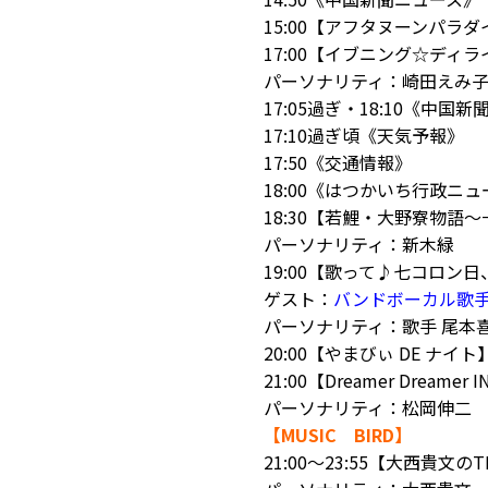
15:00【アフタヌーンパラダ
17:00【イブニング☆ディラ
パーソナリティ：崎田えみ
17:05過ぎ・18:10《中国
17:10過ぎ頃《天気予報》
17:50《交通情報》
18:00《はつかいち行政ニュ
18:30【若鯉・大野寮物語
パーソナリティ：新木緑
19:00【歌って♪七コロン
ゲスト：
バンドボーカル歌
パーソナリティ：歌手 尾本
20:00【やまびぃ DE ナイト
21:00【Dreamer Dreamer I
パーソナリティ：松岡伸二
【MUSIC BIRD】
21:00～23:55【大西貴文のTH