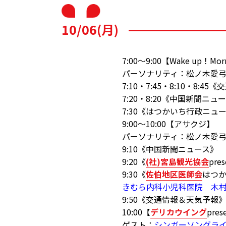
10/06(月)
7:00～9:00【Wake up！Mor
パーソナリティ：松ノ木愛
7:10・7:45・8:10・8:
7:20・8:20《中国新聞ニュ
7:30《はつかいち行政ニュ
9:00～10:00【アサクジ】
パーソナリティ：松ノ木愛
9:10《中国新聞ニュース》
9:20《
(社)宮島観光協会
pr
9:30《
佐伯地区医師会
はつ
きむら内科小児科医院 木
9:50《交通情報＆天気予報
10:00【
デリカウイング
pre
ゲスト：
シンガーソングラ