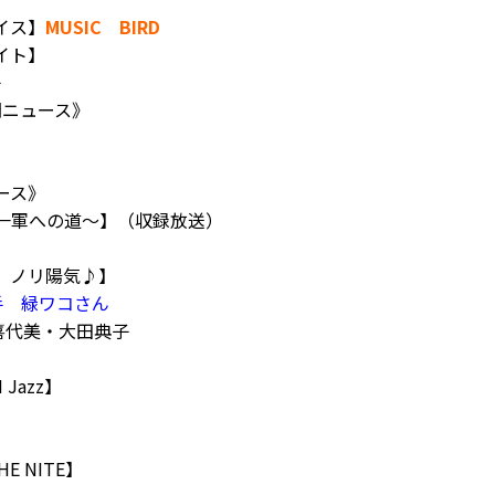
イス】
MUSIC BIRD
イト】
子
新聞ニュース》
ース》
～一軍への道～】（収録放送）
日、ノリ陽気♪】
手 緑ワコさん
喜代美・大田典子
】
N Jazz】
E NITE】