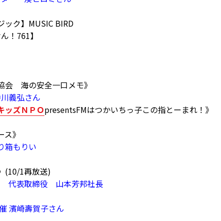
ック】MUSIC BIRD
けん！761】
全協会 海の安全一口メモ》
中川義弘さん
キッズＮＰＯ
presentsFMはつかいちっ子この指とーまれ！》
ース》
り箱もりい
(10/1再放送)
㈱ 代表取締役 山本芳邦社長
主催 濱崎壽賀子さん