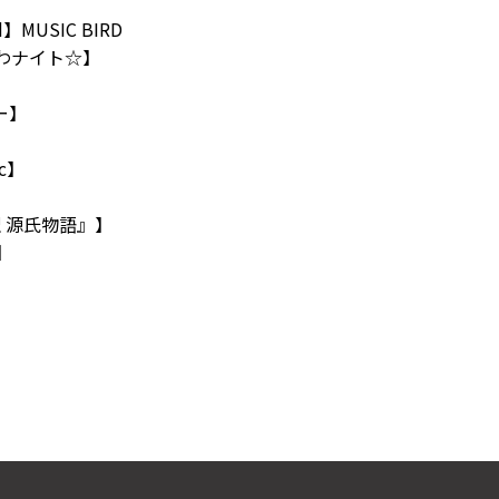
d】MUSIC BIRD
歌わナイト☆】
】
ー】
】
ic】
訳 源氏物語』】
y】
d】