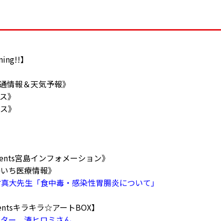
ning!!】
弓
45《交通情報＆天気予報》
ース》
ース》
弓
esents宮島インフォメーション》
かいち医療情報》
村真大先生「食中毒・感染性胃腸炎について」
》
sentsキラキラ☆アートBOX】
イター 湊ヒロミさん