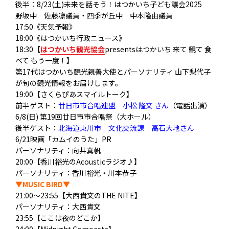
後半：8/23(土)未来を話そう！はつかいち子ども議会202
5
野坂中 佐藤凛議員・四季が丘中 中本隆由議員
17:50《天気予報》
18:00《はつかいち行政ニュース》
18:30【
はつかいち観光協会
presentsはつかいち 来て 観て 食
べて もう一度！】
第17代はつかいち観光親善大使とパーソナリティ 山下梨代子
が旬の観光情報をお届けします。
19:00【さくらぴあスマイルトーク】
前半ゲスト：
廿日市市合唱連盟 小松 隆文 さん
（電話出演）
6/8(日) 第19回廿日市市合唱祭（大ホール）
後半ゲスト：
北海道東川市 文化交流課 高石大地さん
6/21映画「カムイのうた」PR
パーソナリティ：向井真帆
20:00【香川裕光のAcousticラジオ♪】
パーソナリティ：香川裕光・川本恭子
▼MUSIC BIRD▼
21:00～23:55【大西貴文のTHE NITE】
パーソナリティ：大西貴文
23:55【ここは夜のどこか】