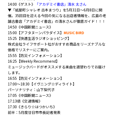
14:00《ゲスト》
「アカデミイ書店」清水 太さん
▼「紙屋町シャレオ 古本まつり」を5月31日～6月8日に開
催。
35回目を迎える今回の気になる出店者情報を、
広島の老
舗古書店「アカデミイ書店」の清水さんが徹底ガイド！！
！
14:50《中国新聞ニュース》
15:00【アフタヌーンパラダイス】
MUSIC BIRD
15:25【快適生活ラジオショッピング】
株式会社ライフサポート社がおすすめ商品をリーズナブルな
価格でリスナーにご案内。
15:55【防災インフォメーション】
16:25【Weekly Recommend】
ミュージックバードがオススメする楽曲を週替わりでお届け
します。
16:55【防災インフォメーション】
17:00～18:30【イヴニング☆ディライト】
パーソナリティ：山下梨代子
17:05《中国新聞ニュース》
17:13頃《交通情報》
17:30《きらり☆はつかいち》
前半：5月度廿日市市長記者発表