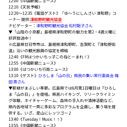
12:00《中国新聞ニュース》
12:10《天気予報》
12:20〜12:35《電話ゲスト》「ゆ〜うにしんさい 津和野」コ
ーナー 提供:
津和野町観光協会
ナビゲーター：
津和野町観光協会 松村聡子さん
▼「山陰の小京都」島根県津和野町の魅力を第2・4週火曜に
好評放送中！
※広島県廿日市市は、島根県津和野町、吉賀町と『津和野街
道』沿いの観光振興の協定を締結
12:40《FMはつかいちっ子この指とーまれ！》
12:55《中国新聞ニュース》
13:00《はつかいち行政ニュース》
13:10《ゲスト》
ひろしま「山の日」県民の集い実行委員会 梅
田 斎さん
▼新緑がまぶしい季節。広島県では6月第1日曜日は『ひろし
ま「
山の日」』を提唱。県民ハイキング、ツリークライミン
グ体験、
ネイチャーゲーム、森林の手入れや清掃活動など、
県内各地域で一斉に多彩なプログラムを企画し、
集う場を提
供する。いざ、里山にレッツゴー♪
13:40《Tuesday！Music！！》
13:55《中国新聞ニュース》