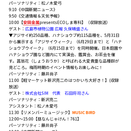
パーソナリティ：松ノ木愛弓
9:10《中国新聞ニュース》
9:50《交通情報＆天気予報》
10:00【
安田金属
presentsECOしま専科】（収録放送）
ゲスト：
広島市植物公園 広報 久保晴盛さん
▼アジサイ約250品種、ハナショウブ約115品種を、
5月31日
から展示する「アジサイウィーク」（6月29日まで）
と「ハナ
ショウブウイーク」（6月15日まで）を同時開催。
日本庭園や
ハナショウブ園など園内にて実演会、鑑賞会、
お茶会を催
す。菖翁花（しょうおうか）
と呼ばれる大変貴重な品種群が
見どころ。
梅雨時期のイベント情報もお楽しみに！
パーソナリティ：藤井尚子
11:00【軽マーケット新沢亮二のはつかいち大好き！】(収録
放送）
ゲスト：
株式会社SIM 代表 石田将司さん
パーソナリティ：新沢亮二
アシスタント：松ノ木愛弓
11:30【リメンバーミュージック】
MUSIC BIRD
12:00～15:00【昼なんじゃけん！761】
パーソナリティ：藤井尚子