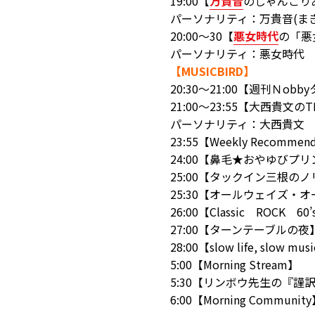
19:00【
万貴音
のじゃんごり
パーソナリティ：万貴音(まき
20:00～30【
悪女時代
の「悪
パーソナリティ：悪女時代
【MUSICBIRD】
20:30～21:00【週刊Ｎob
21:00～23:55【大西貴文のTH
パーソナリティ：大西貴文
23:55【Weekly Recommen
24:00【鼻毛★おやゆび
25:00【タックイン三根の
25:30【オールウェイズ・
26:00【Classic ROCK 60
27:00【ターンテーブルの夜
28:00【slow life, slow mus
5:00【Morning Stream】
5:30【リンボウ先生の『謹
6:00【Morning Communit