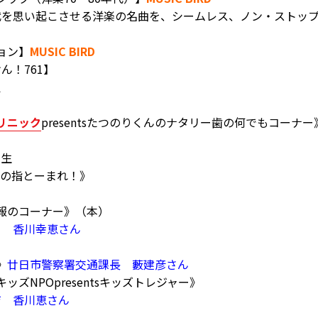
代を思い起こさせる洋楽の名曲を、シームレス、ノン・ストッ
ション】
MUSIC BIRD
けん！761】
里
リニック
presentsたつのりくんのナタリー歯の何でもコーナー
先生
子この指とーまれ！》
情報のコーナー》（本）
フ 香川幸恵さん
》
廿日市警察署交通課長 藪建彦さん
ッズNPOpresentsキッズトレジャー》
ジ 香川恵さん