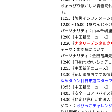
ちょっぴり懐かしい青春時
す。
11:55【防災インフォメー
12:00～15:00【昼なんじゃ
パーソナリティ：山本千帆
12:00《中国新聞ニュース》
12:20《
ナタリーデンタルク
テーマ：歯周病について
パーソナリティ：金田竜典
12:40《FMはつかいちっ
12:55《中国新聞ニュース》
13:30《紀伊國屋おすすめ
ゆめタウン廿日市店スタッ
13:55《中国新聞ニュース》
14:05《安全一口アドバイス
14:30《特定非営利活動法人キ
ゲスト：
ちびっこチャレン
5/16開催イベントについて