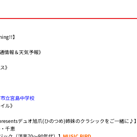
ning!!】
45《交通情報＆天気予報》
ース》
市市立宮島中学校
マイル》
》
presentsデュオ旭爪(ひのつめ)姉妹のクラシックをご一緒に
子・千恵
ジック（洋楽70～80年代）】
MUSIC BIRD