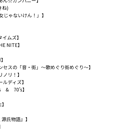
あん☆カンパニー】
ね)
女じゃないけん！」】
byタイムズ】
E NITE】
d】
プリンセスの「音・街」～歌めぐり街めぐり～】
ノリノリ！】
オールディズ】
’s & 70’s】
】
ic】
訳 源氏物語』】
y】