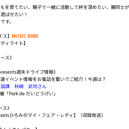
どもを育てたい、
親子で一緒に活動して絆を深めたい、
親同士
を遊ばせたい！
トです。
イス】
MUSIC BIRD
グ☆ディライト】
ニュース》
presents週末ドライブ情報》
厳選イベント情報をお電話を繋いでご紹介！今週は？
建設課 秋崎 武司さん
催「Park de だいどうげい」
ース》
resetsひろみのマイ・フェア・レディ】（収録放送）
み