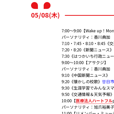
05/08(木)
7:00～9:00【Wake up！Mor
パーソナリティ：香川典加
7:10・7:45・8:10・8:
7:20・8:20《新聞ニュース》
7:30《はつかいち行政ニュ
9:00～10:00【アサクジ】
パーソナリティ：香川典加
9:10《中国新聞ニュース》
9:20《懐かしの校歌》
廿日
9:30《生涯学習でみんなス
9:50《交通情報＆天気予報
10:00【
医療法人ハートフル
パーソナリティ：旭爪裕美
11:00【リメンバー・ミュー