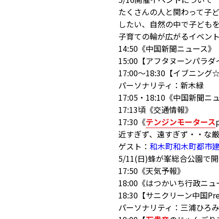
たくさんの人と関わって子
したい、
自然の中で子ども
子育ての輪が広がるイベン
14:50《中国新聞ニュース》
15:00【アフタヌーンパラダ
17:00～18:30【イブニン
パーソナリティ：新木緑
17:05・18:10《中国新聞
17:13頃《交通情報》
17:30《
テンジンモータース
近すぎず、遠すぎず・・な
ゲスト：
和木町和木町都市
5/11(日)蜂が峯総合公園で開
17:50《天気予報》
18:00《はつかいち行政ニュ
18:30【サニクリーン中国P
パーソナリティ：三浦ひろ