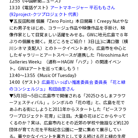
12:55《中国新聞ニュース》
13:10《電話ゲスト》
アートマネージャー 平石ももさん
(92project-クツプロジェクト 代表）
▼五反田和樹 個展『Zero Point』本日開幕！Creepy Nutやな
にわ男子をはじめ、
コラージュ作品や映像作品を手掛け、
映
像作家として目覚ましい活躍をみせる。
GWに地元広島で８年
ぶりの個展を開く。見どころをご紹介！ 3日(土)に溝口徹（横
川シネマ 支配人）とのトークイベントあり。
広島市を中心と
したギャラリーとアートスペースが連携した『
Hiroshima Art
Galleries Week』（通称＝HAGW「ハグ」）の関連イベン
ト。
GWはアートを巡って楽しもう！
13:40〜13:55《Music Of Tuesday》
14:00《ゲスト》
広島花いっぱい推進委員会 委員長 「花と緑
のコンシェルジュ」 和田由里さん
▼5月3日～5日に広島市で開催される「
2025ひろしまフラワ
ーフェスティバル」。シンボルの「
花の塔」と、
広島を花で
あふれる街にしようと2011年からスタートした「
ピースフラ
ワープロジェクト 花育」に注目。大量の花はどこからやって
くるのか？実は、
広島市内とその近郊の学校や施設など約120
団体が育てた花を平
和記念公園に一堂に集めて展示してい
る。
華やかなイベントを裏方として支え続ける花と緑の生産