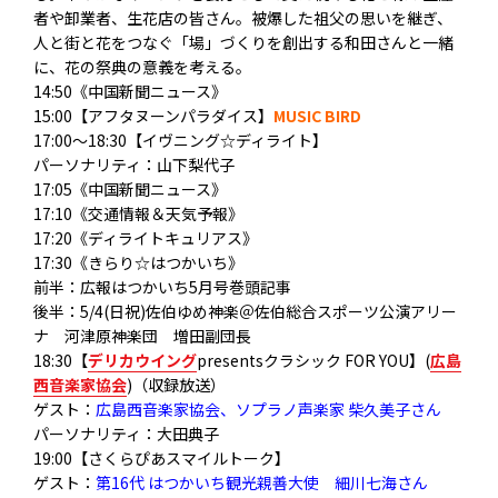
者や卸業者
、生花店の皆さん。被爆した祖父の思いを継ぎ、
人と街と花をつなぐ「場」づくりを創出する和田さんと一緒
に、
花の祭典の意義を考える。
14:50《中国新聞ニュース》
15:00【アフタヌーンパラダイス】
MUSIC BIRD
17:00～18:30【イヴニング☆ディライト】
パーソナリティ：山下梨代子
17:05《中国新聞ニュース》
17:10《交通情報＆天気予報》
17:20《ディライトキュリアス》
17:30《きらり☆はつかいち》
前半：広報はつかいち5月号巻頭記事
後半：5/4(日祝)佐伯ゆめ神楽＠
佐伯総合スポーツ公演アリー
ナ 河津原神楽団 増田副団長
18:30【
デリカウイング
presentsクラシック FOR YOU】(
広島
西音楽家協会
)（収録放送）
ゲスト：
広島西音楽家協会、ソプラノ声楽家 柴久美子さん
パーソナリティ：大田典子
19:00【さくらぴあスマイルトーク】
ゲスト：
第16代 はつかいち観光親善大使 細川七海さん