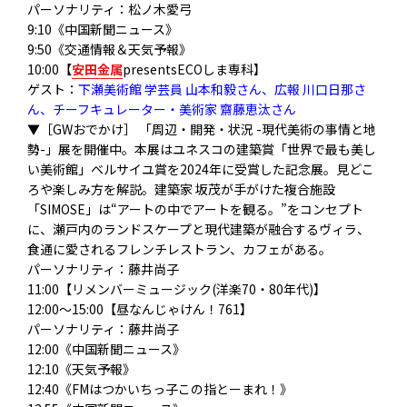
パーソナリティ：松ノ木愛弓
9:10《中国新聞ニュース》
9:50《交通情報＆天気予報》
10:00【
安田金属
presentsECOしま専科】
ゲスト：
下瀬美術館 学芸員 山本和毅さん、広報 川口日那さ
ん、チーフキュレーター・美術家 齋藤恵汰さん
▼［GWおでかけ］ 「周辺・開発・状況 -現代美術の事情と地
勢-」展を開催中。
本展はユネスコの建築賞「世界で最も美し
い美術館」
ベルサイユ賞を2024年に受賞した記念展。
見どこ
ろや楽しみ方を解説。建築家 坂茂が手がけた複合施設
「SIMOSE」は“
アートの中でアートを観る。”をコンセプト
に、
瀬戸内のランドスケープと現代建築が融合するヴィラ、
食通に愛されるフレンチレストラン、カフェがある。
パーソナリティ：藤井尚子
11:00【リメンバーミュージック(洋楽70・80年代)】
12:00～15:00【昼なんじゃけん！761】
パーソナリティ：藤井尚子
12:00《中国新聞ニュース》
12:10《天気予報》
12:40《FMはつかいちっ子この指とーまれ！》