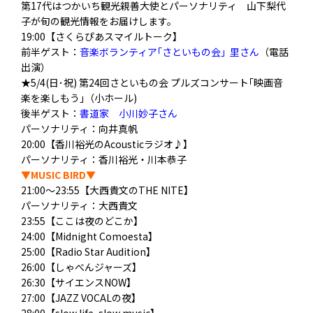
第17代はつかいち観光親善大使とパーソナリティ 山下梨代
子が旬の観光情報をお届けします。
19:00【さくらぴあスマイルトーク】
前半ゲスト：
音楽ボランティア｢さといもの会｣ 里さん
（電話
出演）
★5/4(日･祝) 第24回さといもの会 プルズコンサート｢映画音
楽を楽しもう｣（小ホール)
後半ゲスト：
書道家 小川妙子さん
パーソナリティ：向井真帆
20:00【香川裕光のAcousticラジオ♪】
パーソナリティ：香川裕光・川本恭子
▼MUSIC BIRD▼
21:00～23:55【大西貴文のTHE NITE】
パーソナリティ：大西貴文
23:55【ここは夜のどこか】
24:00【Midnight Comoesta】
25:00【Radio Star Audition】
26:00【しゃべんジャーズ】
26:30【サイエンスNOW】
27:00【JAZZ VOCALの夜】