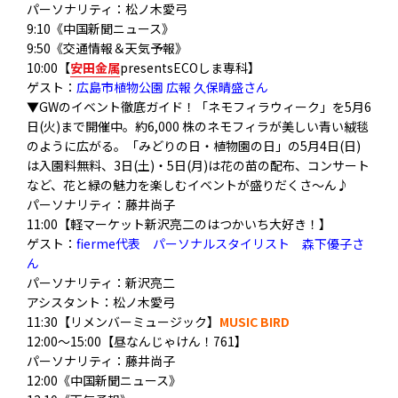
パーソナリティ：松ノ木愛弓
9:10《中国新聞ニュース》
9:50《交通情報＆天気予報》
10:00【
安田金属
presentsECOしま専科】
ゲスト：
広島市植物公園 広報 久保晴盛さん
▼GWのイベント徹底ガイド！「ネモフィラウィーク」
を5月6
日(火)まで開催中。約6,000 株のネモフィラが美しい青い絨毯
のように広がる。「みどりの日・
植物園の日」の5月4日(日)
は入園料無料、3日(土)・5日(
月)は花の苗の配布、コンサート
など、
花と緑の魅力を楽しむイベントが盛りだくさ〜ん♪
パーソナリティ：藤井尚子
11:00【軽マーケット新沢亮二のはつかいち大好き！】
ゲスト：
fierme代表 パーソナルスタイリスト 森下優子さ
ん
パーソナリティ：新沢亮二
アシスタント：松ノ木愛弓
11:30【リメンバーミュージック】
MUSIC BIRD
12:00～15:00【昼なんじゃけん！761】
パーソナリティ：藤井尚子
12:00《中国新聞ニュース》