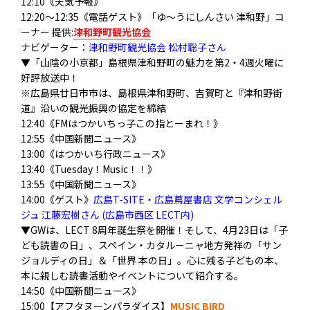
12:10《天気予報》
12:20〜12:35《電話ゲスト》「ゆ〜うにしんさい 津和野」コ
ーナー 提供:
津和野町観光協会
ナビゲーター：
津和野町観光協会 松村聡子さん
▼「山陰の小京都」島根県津和野町の魅力を第2・4週火曜に
好評放送中！
※広島県廿日市市は、島根県津和野町、吉賀町と『津和野街
道』沿いの観光振興の協定を締結
12:40《FMはつかいちっ子この指とーまれ！》
12:55《中国新聞ニュース》
13:00《はつかいち行政ニュース》
13:40《Tuesday！Music！！》
13:55《中国新聞ニュース》
14:00《ゲスト》
広島T-SITE・広島蔦屋書店 文学コンシェル
ジュ 江藤宏樹さん (広島市西区 LECT内)
▼GWは、LECT 8周年誕生祭を開催！そして、4月23日は「子
ども読書の日」、
スペイン・カタルーニャ地方発祥の「サン
ジョルディの日」＆「
世界 本の日」。心に残る子どもの本、
本に親しむ読書活動やイベントについて紹介する。
14:50《中国新聞ニュース》
15:00【アフタヌーンパラダイス】
MUSIC BIRD