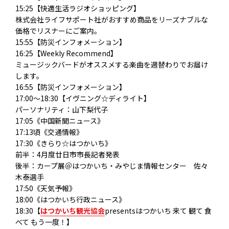
15:25【快適生活ラジオショッピング】
株式会社ライフサポート社がおすすめ商品をリーズナブルな
価格でリスナーにご案内。
15:55【防災インフォメーション】
16:25【Weekly Recommend】
ミュージックバードがオススメする楽曲を週替わりでお届け
します。
16:55【防災インフォメーション】
17:00～18:30【イヴニング☆ディライト】
パーソナリティ：山下梨代子
17:05《中国新聞ニュース》
17:13頃《交通情報》
17:30《きらり☆はつかいち》
前半：4月度廿日市市長記者発表
後半：カープ展＠はつかいち・みやじま情報センター 佐々
木泰選手
17:50《天気予報》
18:00《はつかいち行政ニュース》
18:30【
はつかいち観光協会
presentsはつかいち 来て 観て 食
べて もう一度！】