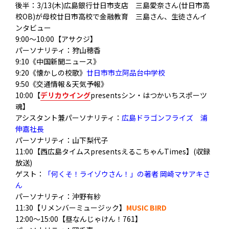
後半：3/13(木)広島銀行廿日市支店 三島愛奈さん(廿日市高
校OB)が母校廿日市高校で金融教育 三島さん、生徒さんイ
ンタビュー
9:00～10:00【アサクジ】
パーソナリティ：狩山穂香
9:10《中国新聞ニュース》
9:20《懐かしの校歌》
廿日市市立阿品台中学校
9:50《交通情報＆天気予報》
10:00【
デ
リカウイング
presentsシン・はつかいちスポーツ
魂】
アシスタント兼パーソナリティ：
広島ドラゴンフライズ 浦
伸嘉社長
パーソナリティ：山下梨代子
11:00【西広島タイムスpresentsえるこちゃんTimes】(収録
放送)
ゲスト：
「何くそ！ライゾウさん！」の著者 岡崎マサアキさ
ん
パーソナリティ：沖野有紗
11:30【リメンバーミュージック】
MUSIC BIRD
12:00～15:00【昼なんじゃけん！761】