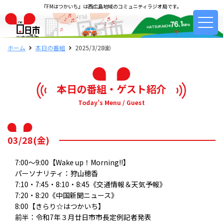
『FMはつかいち』は西広島地域のコミュニティラジオ局です。
ホーム
本日の番組
2025/3/28㈮
本日の番組・ゲスト紹介
Today’s Menu / Guest
03/28(金)
7:00～9:00【Wake up！Morning!!】
パーソナリティ：狩山穂香
7:10・7:45・8:10・8:45《交通情報＆天気予報》
7:20・8:20《中国新聞ニュース》
8:00【きらり☆はつかいち】
前半：令和7年３月廿日市市長定例記者発表