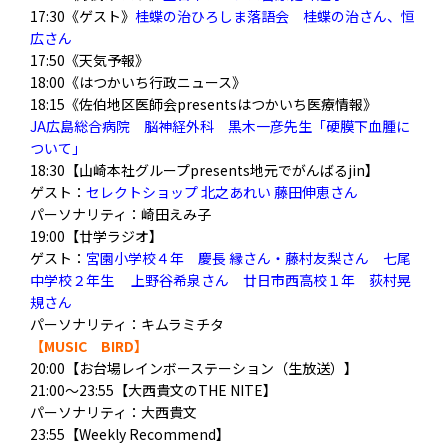
17:30《ゲスト》
桂蝶の治ひろしま落語会 桂蝶の治さん、恒
広さん
17:50《天気予報》
18:00《はつかいち行政ニュース》
18:15《佐伯地区医師会presentsはつかいち医療情報》
JA広島総合病院 脳神経外科 黒木一彦先生「硬膜下血腫に
ついて」
18:30【山崎本社グループpresents地元でがんばるjin】
ゲスト：
セレクトショップ 北之あれい 藤田伸恵さん
パーソナリティ：崎田えみ子
19:00【廿学ラジオ】
ゲスト：
宮園小学校４年 慶長 縁さん・藤村友梨さん 七尾
中学校２年生 上野谷希泉さん 廿日市西高校１年 荻村晃
規さん
パーソナリティ：キムラミチタ
【MUSIC BIRD】
20:00【お台場レインボーステーション（生放送）】
21:00～23:55【大西貴文のTHE NITE】
パーソナリティ：大西貴文
23:55【Weekly Recommend】