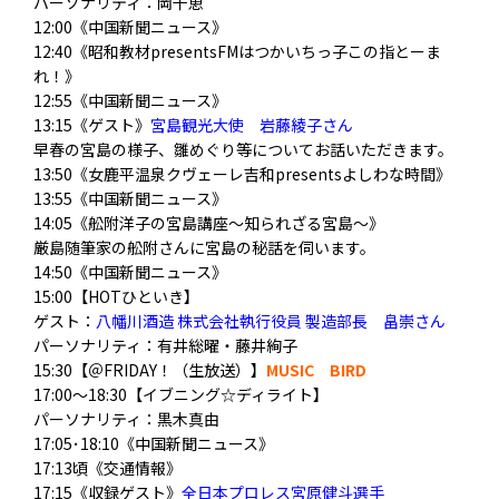
パーソナリティ：岡千恵
12:00《中国新聞ニュース》
12:40《昭和教材presentsFMはつかいちっ子この指とーま
れ！》
12:55《中国新聞ニュース》
13:15《ゲスト》
宮島観光大使 岩藤綾子さん
早春の宮島の様子、雛めぐり等についてお話いただきます。
13:50《女鹿平温泉クヴェーレ吉和presentsよしわな時間》
13:55《中国新聞ニュース》
14:05《舩附洋子の宮島講座～知られざる宮島～》
厳島随筆家の舩附さんに宮島の秘話を伺います。
14:50《中国新聞ニュース》
15:00【HOTひといき】
ゲスト：
八幡川酒造 株式会社執行役員 製造部長 畠崇さん
パーソナリティ
：有井総曜・藤井絢子
15:30
【＠FRIDAY！（生放送）】
MUSIC BIRD
17:00～18:30【イブニング☆ディライト】
パーソナリティ：黒木真由
17:05･18:10《中国新聞ニュース》
17:13頃《交通情報》
17:15《収録ゲスト》
全日本プロレス宮原健斗選手