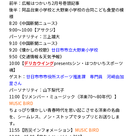
前半：広報はつかいち2月号巻頭記事
後半：阿品台東小学校と大野東小学校の合同こども食堂の模
様
8:20《中国新聞ニュース》
9:00～10:00【アサクジ】
パーソナリティ：三上雄大
9:10《中国新聞ニュース》
9:20《懐かしの校歌》
廿日市市立大野東小学校
9:50《交通情報＆天気予報》
10:00【
デ
リカウイング
presentsシン・はつかいちスポーツ
魂】
ゲスト：
廿日市市市役所スポーツ推進課 専門員 河﨑由加
里さん
パーソナリティ：山下梨代子
11:00【リメンバー・ミュージック（洋楽70～80年代）】
MUSIC BIRD
ちょっぴり懐かしい青春時代を思い起こさせる洋楽の名曲
を、シームレス、ノン・ストップでタップリとお送りしま
す。
11:55【防災インフォメーション】
MUSIC BIRD