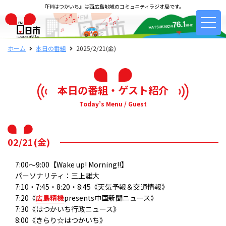
『FMはつかいち』は西広島地域のコミュニティラジオ局です。
ホーム
本日の番組
2025/2/21(金)
本日の番組・ゲスト紹介
Today’s Menu / Guest
02/21(金)
7:00～9:00【Wake up! Morning!!】
パーソナリティ：三上雄大
7:10・7:45・8:20・8:45《天気予報＆交通情報》
7:20《
広島精機
presents中国新聞ニュース》
7:30《はつかいち行政ニュース》
8:00《きらり☆はつかいち》