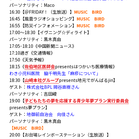
パーソナリティ：Maco
16:30【＠FRIDAY！（生放送）】
MUSIC BIRD
16:45【風雲ラジオショッピング】
MUSIC BIRD
16:55【防災インフォメーション】
MUSIC BIRD
17:00～18:30【イヴニング☆ディライト】
パーソナリティ：黒木真由
17:05･18:10《中国新聞ニュース》
17:10過ぎ《交通情報》
17:50《天気予報》
18:15《
佐伯地区医師会
presentsはつかいち医療情報》
わき小児科医院 脇千明先生「麻疹について」
18:30【
山崎本社グループ
presents地元でがんばるjin】
ゲスト：
株式会社BPL 岡谷直樹さん
パーソナリティ：吉田峻
19:00【
子どもたちの夢を応援する青少年夢プラン実行委員会
presents夢プラン】
ゲスト：
地御前自治会 向佳さん
パーソナリティ：黒木真由
【MUSIC BIRD】
20:00【お台場レインボーステーション（生放送）】