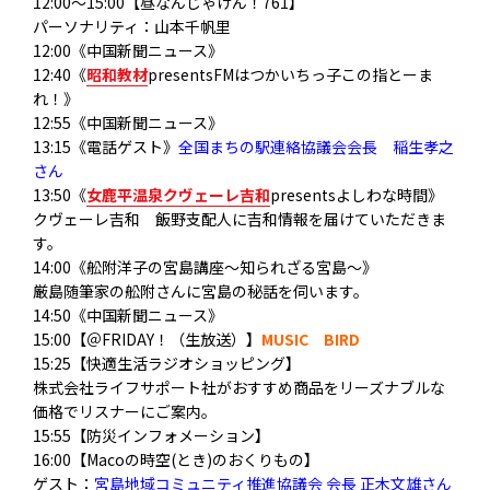
12:00～15:00【昼なんじゃけん！761】
パーソナリティ：山本千帆里
12:00《中国新聞ニュース》
12:40《
昭和教材
presentsFMはつかいちっ子この指とーま
れ！》
12:55《中国新聞ニュース》
13:15《電話ゲスト》
全国まちの駅連絡協議会会長 稲生孝之
さん
13:50《
女鹿平温泉クヴェーレ吉和
presentsよしわな時間》
クヴェーレ吉和 飯野支配人に吉和情報を届けていただきま
す。
14:00《舩附洋子の宮島講座～知られざる宮島～》
厳島随筆家の舩附さんに宮島の秘話を伺います。
14:50《中国新聞ニュース》
15:00【＠FRIDAY！（生放送）】
MUSIC BIRD
15:25【快適生活ラジオショッピング】
株式会社ライフサポート社がおすすめ商品をリーズナブルな
価格でリスナーにご案内。
15:55【防災インフォメーション】
16:00【Macoの時空(とき)のおくりもの】
ゲスト：
宮島地域コミュニティ推進協議会 会長 正木文雄さん