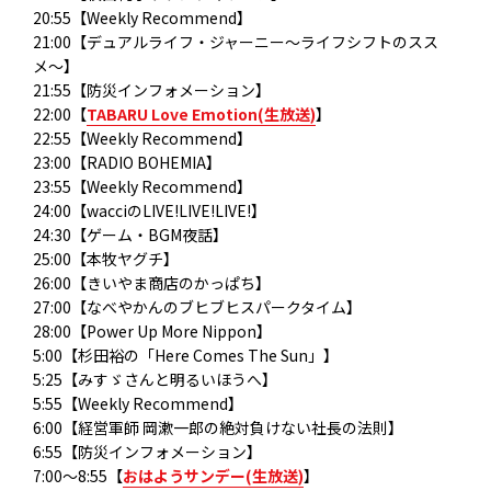
20:55【Weekly Recommend】
21:00【デュアルライフ・ジャーニー〜ライフシフトのスス
メ〜】
21:55【防災インフォメーション】
22:00【
TABARU Love Emotion(生放送)
】
22:55【Weekly Recommend】
23:00【RADIO BOHEMIA】
23:55【Weekly Recommend】
24:00【wacciのLIVE!LIVE!LIVE!】
24:30【ゲーム・BGM夜話】
25:00【本牧ヤグチ】
26:00【きいやま商店のかっぱち】
27:00【なべやかんのブヒブヒスパークタイム】
28:00【Power Up More Nippon】
5:00【杉田裕の「Here Comes The Sun」】
5:25【みすゞさんと明るいほうへ】
5:55【Weekly Recommend】
6:00【経営軍師 岡漱一郎の絶対負けない社長の法則】
6:55【防災インフォメーション】
7:00～8:55【
おはようサンデー(生放送)
】