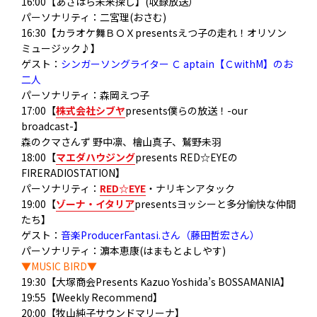
16:00【あさはら未来探し】(収録放送）
パーソナリティ：二宮理(おさむ)
16:30【カラオケ舞ＢＯＸpresentsえつ子の走れ！オリソン
ミュージック♪】
ゲスト：
シンガーソングライター Ｃ aptain【ＣwithM】のお
二人
パーソナリティ：森岡えつ子
17:00【
株式会社シブヤ
presents僕らの放送！-our
broadcast-】
森のクマさんず 野中凛、檜山真子、鷲野未羽
18:00【
マエダハウジング
presents RED☆EYEの
FIRERADIOSTATION】
パーソナリティ：
RED☆EYE
・ナリキンアタック
19:00【
ゾーナ・イタリア
presentsヨッシーと多分愉快な仲間
たち】
ゲスト：
音楽ProducerFantasi.さん（藤田哲宏さん）
パーソナリティ：濵本恵康(はまもとよしやす)
▼MUSIC BIRD▼
19:30【大塚商会Presents Kazuo Yoshida’s BOSSAMANIA】
19:55【Weekly Recommend】
20:00【牧山純子サウンドマリーナ】