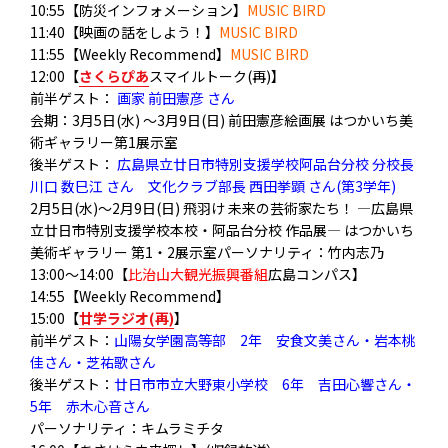
10:55【防災インフォメーション】
MUSIC BIRD
11:40【映画の話をしよう！】
MUSIC BIRD
11:55【Weekly Recommend】
MUSIC BIRD
12:00【
さくらぴあ
スマイルトーク(再)】
前半ゲスト：
画家 前田憲彦 さん
会期：3月5日(水) ～3月9日(日) 前田憲彦絵画展 はつかいち美
術ギャラリー第1展示室
後半ゲスト：
広島県立廿日市特別支援学校阿品台分校 分校長
川口 数巳江 さん 文化クラブ部長 西田挙顕 さん(第3学年)
2月5日(水)〜2月9日(日) 飛羽け 未来の芸術家たち！ ―広島県
立廿日市特別支援学校本校・阿品台分校 作品展― はつかいち
美術ギャラリー 第1・2展示室パーソナリティ：竹内志乃
13:00～14:00【
比治山大観光振興番組
広島コンパス
】
14:55【Weekly Recommend】
15:00【
廿学ラジオ(再)
】
前半ゲスト：
山陽女学園高等部 2年 安食文美さん・岩本桃
佳さん・芝祐歌さん
後半ゲスト：
廿日市市立大野東小学校 6年 吉田心響さん・
5年 赤木心音さん
パーソナリティ：キムラミチタ