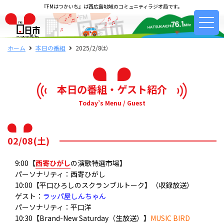
『FMはつかいち』は西広島地域のコミュニティラジオ局です。
ホーム
本日の番組
2025/2/8㈯
本日の番組・ゲスト紹介
Today’s Menu / Guest
02/08(土)
9:00【
西寄ひがし
の演歌特選市場】
パーソナリティ：西寄ひがし
10:00【平口ひろしのスクランブルトーク】（収録放送）
ゲスト：
ラッパ屋しんちゃん
パーソナリティ：平口洋
10:30【Brand-New Saturday（生放送）】
MUSIC BIRD