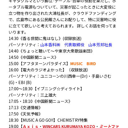
キャタグルマという脚立·テーブル·台車の役割を果たし、
ポ
ータブル電源もついていて、
災害が起こったときに大変役に
立つ物を作り出された大鴻社長が、
クラウドファンディング
で、
広島市にある公民館さんにお配りして、
特に災害時に役
に立てて欲しいと考えておられます。 詳しくお話を伺ってま
いります。
14:30《香る世間に鬼はなし》(収録放送)
パーソナリティ：
山本香料㈱ 代表取締役 山本芳邦社長
14:40《ちょっと聴いて～や東京大衆歌謡楽団》
14:50《中国新聞ニュース》
15:00【アフタヌーンパラダイス】
MUSIC BIRD
16:00【電大のラジオよかった】（収録放送）
パーソナリティ
：ユニコーンの川西幸一(Dr)・手島いさむ
(G)・EBI (B)
17:00～18:30【イブニング☆ディライト】
パーソナリティ：三上雄大
17:05・18:10《中国新聞ニュース》
17:13《交通情報》
17:50《天気予報》
18:30【MUSIC A GO GO!!】CHEMISTRY特集
19:00【
Ａｘｉｓ
・
WINCARS KURUMAYA KOZO
・
ミート
ファ