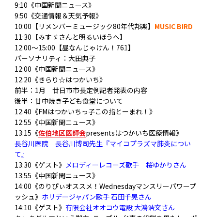
9:10《中国新聞ニュース》
9:50《交通情報＆天気予報》
10:00【リメンバーミュージック80年代邦楽】
MUSIC BIRD
11:30【みすゞさんと明るいほうへ】
12:00～15:00【昼なんじゃけん！761】
パーソナリティ：大田典子
12:00《中国新聞ニュース》
12:20《きらり☆はつかいち》
前半：1月 廿日市市長定例記者発表の内容
後半：廿中焼き子ども食堂について
12:40《FMはつかいちっ子この指とーまれ！》
12:55《中国新聞ニュース》
13:15《
佐伯地区医師会
presentsはつかいち医療情報》
長谷川医院 長谷川博司先生『マイコプラズマ肺炎につい
て』
13:30《ゲスト》
メロディーレコーズ歌手 桜ゆかりさん
13:55《中国新聞ニュース》
14:00《のりぴぃオススメ！Wednesdayマンスリーパワープ
ッシュ》
ホリデージャパン歌手 石田千晃さん
14:10《ゲスト》
有限会社オオコウ電設 大鴻浩文さん