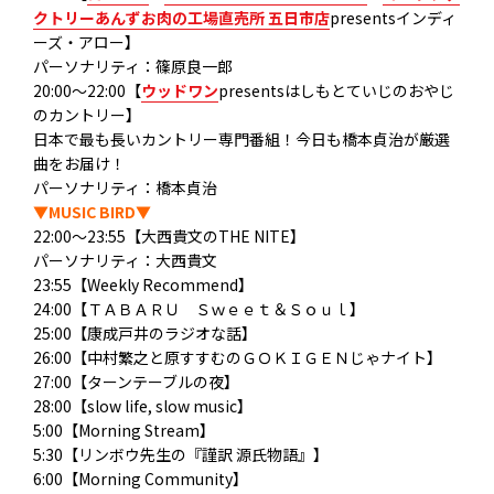
クトリーあんずお肉の工場直売所 五日市店
presentsインディ
ーズ・アロー】
パーソナリティ：篠原良一郎
20:00～22:00【
ウッドワン
presentsはしもとていじのおやじ
のカントリー】
日本で最も長いカントリー専門番組！今日も橋本貞治が厳選
曲をお届け！
パーソナリティ：橋本貞治
▼MUSIC BIRD▼
22:00～23:55【大西貴文のTHE NITE】
パーソナリティ：大西貴文
23:55【Weekly Recommend】
24:00【ＴＡＢＡＲＵ Ｓｗｅｅｔ＆Ｓｏｕｌ】
25:00【康成戸井のラジオな話】
26:00【中村繁之と原すすむのＧＯＫＩＧＥＮじゃナイト】
27:00【ターンテーブルの夜】
28:00【slow life, slow music】
5:00【Morning Stream】
5:30【リンボウ先生の『謹訳 源氏物語』】
6:00【Morning Community】