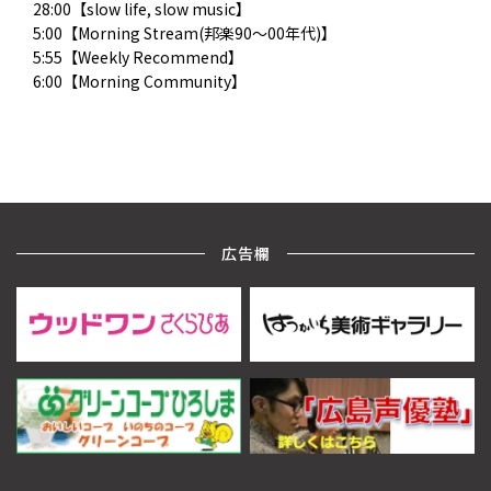
28:00【slow life, slow music】
5:00【Morning Stream(邦楽90～00年代)】
5:55【Weekly Recommend】
6:00【Morning Community】
広告欄