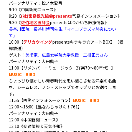
パーソナリティ：松ノ木愛弓
9:10《中国新聞ニュース》
9:20《
(社)宮島観光協会presents
宮島インフォメーション》
9:30《
佐伯地区医師会
presentsはつかいち医療情報》
長谷川医院 長谷川博司先生「マイコプラズマ肺炎につい
て」
10:00【
デリカウイング
presentsキラキラ☆アートBOX】（収
録放送）
ゲスト：
美術家、広島女学院大学教授 三枡正典さん
パーソナリティ：大田典子
11:00【リメンバー・ミュージック（洋楽70～80年代）】
MUSIC BIRD
ちょっぴり懐かしい青春時代を思い起こさせる洋楽の名曲
を、シームレス、ノン・ストップでタップリとお送りしま
す。
11:55【防災インフォメーション】
MUSIC BIRD
12:00～15:00【昼なんじゃけん！761】
パーソナリティ：大田典子
12:00《中国新聞ニュース》
12:10《交通情報＆天気予報》