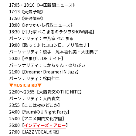
17:05・18:10《中国新聞ニュース》
17:13《天気予報》
17:50《交通情報》
18:00《はつかいち行政ニュース》
18:30【牛乃家 べこまるのラジヲSHOW劇場】
パーソナリティ
：牛乃家 べこまる
19:00【歌って♪七コロン日、ノリ陽気♪】
パーソナリティ：歌手 尾本喜代美・大田典子
20:00【やまびぃ DE ナイト】
パーソナリティ：しかちゃん・のりぴぃ
21:00【Dreamer Dreamer IN Jazz】
パーソナリティ
：松岡伸二
▼MUSIC BIRD▼
22:00～23:55【大西貴文のTHE NITE】
パーソナリティ：大西貴文
23:55【ここは夜のどこか】
24:00【YuumiのU Night Party】
25:00【アニメ関門文化学園】
26:00【
インディーズ・アロー
】
27:00【JAZZ VOCALの夜】