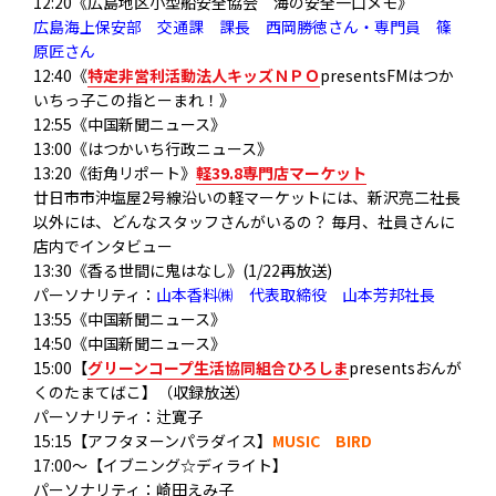
12:20《広島地区小型船安全協会 海の安全一口メモ》
広島海上保安部 交通課 課長 西岡勝徳さん・専門員 篠
原匠さん
12:40《
特定非営利活動法人キッズＮＰＯ
presentsFMはつか
いちっ子この指とーまれ！》
12:55《中国新聞ニュース》
13:00《はつかいち行政ニュース》
13:20《街角リポート》
軽39.8専門店マーケット
廿日市市沖塩屋2号線沿いの軽マーケットには、新沢亮二社長
以外には、どんなスタッフさんがいるの？ 毎月、社員さんに
店内でインタビュー
13:30《香る世間に鬼はなし》(1/22再放送)
パーソナリティ：
山本香料㈱ 代表取締役 山本芳邦社長
13:55《中国新聞ニュース》
14:50《中国新聞ニュース》
15:00【
グリーンコープ生活協同組合ひろしま
presentsおんが
くのたまてばこ】（収録放送）
パーソナリティ：辻寛子
15:15【アフタヌーンパラダイス】
MUSIC BIRD
17:00～【イブニング☆ディライト】
パーソナリティ：崎田えみ子