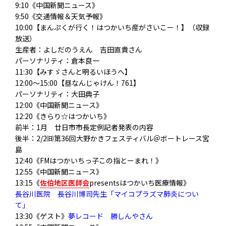
9:10《中国新聞ニュース》
9:50《交通情報＆天気予報》
10:00【まんぷくが行く！はつかいち産がさいこー！】（収録
放送）
生産者：よしだのうえん 吉田直貴さん
パーソナリティ：倉本良一
11:30【みすゞさんと明るいほうへ】
12:00～15:00【昼なんじゃけん！761】
パーソナリティ：大田典子
12:00《中国新聞ニュース》
12:20《きらり☆はつかいち》
前半：1月 廿日市市長定例記者発表の内容
後半：2/2㈰第36回大野かきフェスティバル＠ボートレース宮
島
12:40《FMはつかいちっ子この指とーまれ！》
12:55《中国新聞ニュース》
13:15《
佐伯地区医師会
presentsはつかいち医療情報》
長谷川医院 長谷川博司先生「マイコプラズマ肺炎につい
て」
13:30《ゲスト》
夢レコード 勝しんやさん