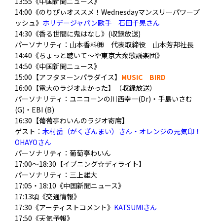
13:55《中国新聞ニュース》
14:00《のりぴぃオススメ！Wednesdayマンスリーパワープ
ッシュ》
ホリデージャパン歌手 石田千晃さん
14:30《香る世間に鬼はなし》(収録放送)
パーソナリティ：山本香料㈱ 代表取締役 山本芳邦社長
14:40《ちょっと聴いて～や東京大衆歌謡楽団》
14:50《中国新聞ニュース》
15:00【アフタヌーンパラダイス】
MUSIC
BIRD
16:00【電大のラジオよかった】（収録放送）
パーソナリティ：ユニコーンの川西幸一(Dr)・手島いさむ
(G)・EBI (B)
16:30【葡萄亭わいんのラジオ寄席】
ゲスト：
木村岳（がくざんまい）さん・オレンジの元気印！
OHAYOさん
パーソナリティ：葡萄亭わいん
17:00～18:30【イブニング☆ディライト】
パーソナリティ：三上雄大
17:05・18:10《中国新聞ニュース》
17:13頃《交通情報》
17:30《アーティストコメント》
KATSUMIさん
17:50《天気予報》