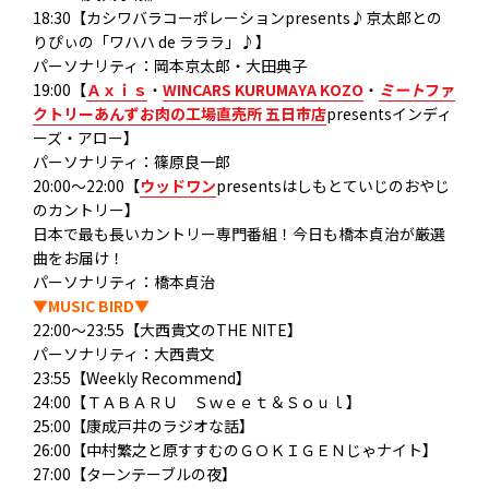
18:30【カシワバラコーポレーションpresents♪京太郎との
りぴぃの「ワハハ de ラララ」♪】
パーソナリティ：岡本京太郎・大田典子
19:00【
Ａｘｉｓ
・
WINCARS KURUMAYA KOZO
・
ミート
ファ
クトリーあんずお肉の工場直売所 五日市店
presentsインディ
ーズ・アロー】
パーソナリティ：篠原良一郎
20:00～22:00【
ウッドワン
presentsはしもとていじのおやじ
のカントリー】
日本で最も長いカントリー専門番組！今日も橋本貞治が厳選
曲をお届け！
パーソナリティ：橋本貞治
▼MUSIC BIRD▼
22:00～23:55【大西貴文のTHE NITE】
パーソナリティ：大西貴文
23:55【Weekly Recommend】
24:00【ＴＡＢＡＲＵ Ｓｗｅｅｔ＆Ｓｏｕｌ】
25:00【康成戸井のラジオな話】
26:00【中村繁之と原すすむのＧＯＫＩＧＥＮじゃナイト】
27:00【ターンテーブルの夜】