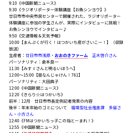
9:10《中国新聞ニュース》
9:30《ラジオリポーター体験講座【お魚シンヨウ】》
廿日市市中央市民センターで開催された、ラジオリポーター
体験講座に参加の学生さんが、実際にインタビューに挑戦！
お魚シンヨウでインタビュー♪
9:50《交通情報＆天気予報》
10:00【まんぷくが行く！はつかいち産がさいこー！】（収録
放送）
生産者：
廿日市市浅原・
おおのきファーム
正木啓介さん
パーソナリティ：倉本良一
11:30【みすゞさんと明るいほうへ】
12:00～15:00【昼なんじゃけん！761】
パーソナリティ：大田典子
12:00《中国新聞ニュース》
12:20《きらり☆はつかいち》
前半：12月 廿日市市長定例記者発表の内容
後半：年末年始のゴミについて
循環型社会推進課 多留さ
ん・小方さん
12:40《FMはつかいちっ子この指とーまれ！》
12:55《中国新聞ニュース》