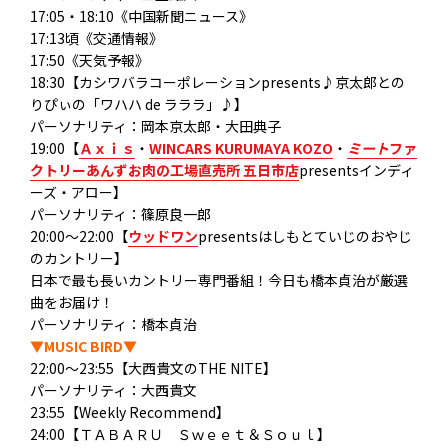
17:05・18:10《中国新聞ニュース》
17:13頃《交通情報》
17:50《天気予報》
18:30【カシワバラコーポレーションpresents♪京太郎との
りぴぃの「ワハハ de ラララ」♪】
パーソナリティ：岡本京太郎・大田典子
19:00【
Ａｘｉｓ
・
WINCARS KURUMAYA KOZO
・
ミート
ファ
クトリーあんずお肉の工場直売所 五日市店
presentsインディ
ーズ・アロー】
パーソナリティ：篠原良一郎
20:00～22:00【
ウッドワン
presentsはしもとていじのおやじ
のカントリー】
日本で最も長いカントリー専門番組！今日も橋本貞治が厳選
曲をお届け！
パーソナリティ：橋本貞治
▼MUSIC BIRD▼
22:00～23:55【大西貴文のTHE NITE】
パーソナリティ：大西貴文
23:55【Weekly Recommend】
24:00【ＴＡＢＡＲＵ Ｓｗｅｅｔ＆Ｓｏｕｌ】