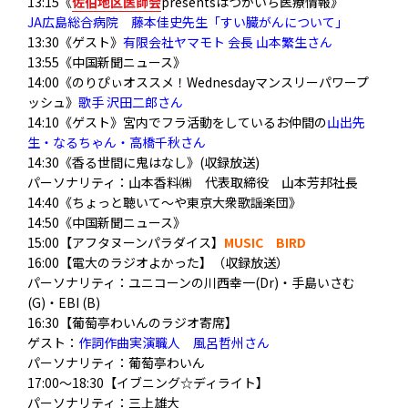
13:15《
佐伯地区医師会
presentsはつかいち医療情報》
JA広島総合病院 藤本佳史先生「すい臓がんについて」
13:30《ゲスト》
有限会社ヤマモト 会長 山本繁生さん
13:55《中国新聞ニュース》
14:00《のりぴぃオススメ！Wednesdayマンスリーパワープ
ッシュ》
歌手 沢田二郎さん
14:10《ゲスト》宮内でフラ活動をしているお仲間の
山出先
生・なるちゃん・高橋千秋さん
14:30《香る世間に鬼はなし》(収録放送)
パーソナリティ：山本香料㈱ 代表取締役 山本芳邦社長
14:40《ちょっと聴いて～や東京大衆歌謡楽団》
14:50《中国新聞ニュース》
15:00【アフタヌーンパラダイス】
MUSIC
BIRD
16:00【電大のラジオよかった】（収録放送）
パーソナリティ：ユニコーンの川西幸一(Dr)・手島いさむ
(G)・EBI (B)
16:30【葡萄亭わいんのラジオ寄席】
ゲスト：
作詞作曲実演職人 風呂哲州さん
パーソナリティ：葡萄亭わいん
17:00～18:30【イブニング☆ディライト】
パーソナリティ：三上雄大