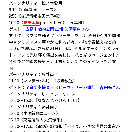
パーソナリティ：松ノ木愛弓
9:10《中国新聞ニュース》
9:50《交通情報＆天気予報》
10:00【
安田金属
presentsECOしま専科】
ゲスト：
広島市植物公園 広報 久保晴盛さん
▼『クリスマスを飾るフラワー展』を12月25日(水)まで開催
中★クリスマスを華やかに飾る花々、小物や寄植えなど約
120 点を展示。さらに21日(土)は、イルミネーション＆ライ
トアップで光り輝く演出を楽しむ『花と光のページェント』
冬の夜間開園の最終日。年末年始、新春のイベントもご案
内！
パーソナリティ：藤井尚子
11:00【ママ夢ラジオ】（収録放送）
ゲスト：
子育て支援員・ベビーマッサージ講師 森田舞さん
パーソナリティ：しおっぴ・なおみ
12:00～15:00【昼なんじゃけん！761】
パーソナリティ：藤井尚子
12:00《中国新聞ニュース》
12:10《交通情報＆天気予報》
12:20〜12:35《電話》旅情報「ぶらり、小さな世界の車窓か