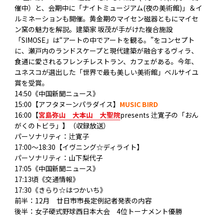
催中）と、会期中に「ナイトミュージアム(夜の美術館)」＆イ
ルミネーションも開催。黄金期のマイセン磁器ともにマイセ
ン窯の魅力を解説。建築家 坂茂が手がけた複合施設
「SIMOSE」は“アートの中でアートを観る。”をコンセプト
に、瀬戸内のランドスケープと現代建築が融合するヴィラ、
食通に愛されるフレンチレストラン、カフェがある。今年、
ユネスコが選出した「世界で最も美しい美術館」ベルサイユ
賞を受賞。
14:50《中国新聞ニュース》
15:00【アフタヌーンパラダイス】
MUSIC BIRD
16:00【
宮島弥山 大本山 大聖院
presents 辻寛子の「おん
がくのトビラ」】（収録放送）
パーソナリティ：辻寛子
17:00～18:30【イヴニング☆ディライト】
パーソナリティ：山下梨代子
17:05《中国新聞ニュース》
17:13頃《交通情報》
17:30《きらり☆はつかいち》
前半：12月 廿日市市長定例記者発表の内容
後半：女子硬式野球西日本大会 4位トーナメント優勝