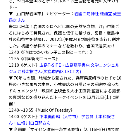
ら」〜日本全国の名所・グルメ・お土産物を地元の人がガイ
ド〜
▼［山口県岩国市］ナビゲーター：
岩國白蛇神社 権禰宜 藏重
昂之さん
来年は巳年！岩国のシロヘビは国の天然記念物。江戸中期ご
ろにはじめて発見され、保護と信仰に基づき、宮島・厳島神
社の御祭神を勧請し、2012年(平成24)に鎮座祭を斎行し創建
した。初詣や参拝のマナーなどを教わり、岩国で運気up！
12:40《FMはつかいちっ子この指とーまれ！》
12:55《中国新聞ニュース》
13:10《ゲスト》
広島T-SITE・広島蔦屋書店 文学コンシェル
ジュ 江藤宏樹さん(広島市西区 LECT内)
▼ 70年もの間、地域から愛された、兵庫県尼崎市のわずか10
坪の小さなまちの本屋、小林書店の日常とその秘密を追った
ドキュメンタリー映画の上映会＆大小田直貴 監督による撮影
の裏話などを盛り込んだトークイベントを12月21日(土)に開
催！
13:40〜13:55《Music Of Tuesday》
14:00《ゲスト》
下瀬美術館（大竹市） 学芸員 山本和毅さ
ん・広報 川口日那さん
▼ 企画展「マイセン磁器―恋する表情」(2月16日(日)まで開