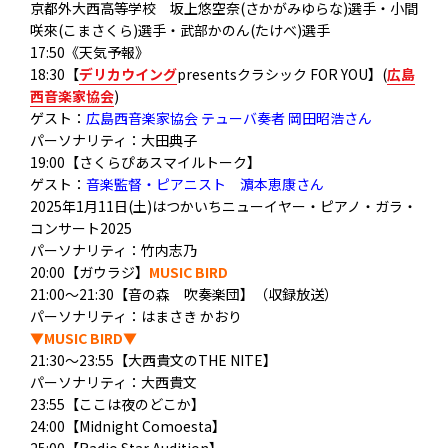
京都外大西高等学校 坂上悠空奈(さかがみゆらな)選手・小間
咲來(こまさくら)選手・武部かのん(たけべ)選手
17:50《天気予報》
18:30【
デリカウイング
presentsクラシック FOR YOU】(
広島
西音楽家協会
)
ゲスト：
広島西音楽家協会 テューバ奏者 岡田昭浩さん
パーソナリティ：大田典子
19:00【さくらぴあスマイルトーク】
ゲスト：
音楽監督・ピアニスト 濵本恵康さん
2025年1月11日(土)はつかいちニューイヤー・ピアノ・ガラ・
コンサート2025
パーソナリティ：
竹内志乃
20:00【ガウラジ】
MUSIC BIRD
21:00～21:30【
音の森 吹奏楽団】（収録放送）
パーソナリティ：はまさき かおり
▼MUSIC BIRD▼
21:30～23:55【大西貴文のTHE NITE】
パーソナリティ：大西貴文
23:55【ここは夜のどこか】
24:00【Midnight Comoesta】