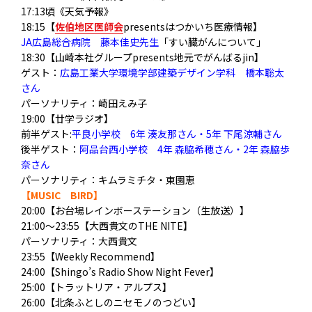
17:13頃《天気予報》
18:15【
佐伯地区医師会
presentsはつかいち医療情報】
JA広島総合病院 藤本佳史先生
「すい臓がんについて」
18:30【山崎本社グループpresents地元でがんばるjin】
ゲスト：
広島工業大学環境学部建築デザイン学科 橋本聡太
さん
パーソナリティ：崎田えみ子
19:00【廿学ラジオ】
前半ゲスト:
平良小学校 6年 湊友那さん・5年 下尾涼輔さん
後半ゲスト：
阿品台西小学校 4年 森脇希穂さん・2年 森脇歩
奈さん
パーソナリティ：キムラミチタ・東園恵
【MUSIC BIRD】
20:00【お台場レインボーステーション（生放送）】
21:00～23:55【大西貴文のTHE NITE】
パーソナリティ：大西貴文
23:55【Weekly Recommend】
24:00【Shingo’s Radio Show Night Fever】
25:00【トラットリア・アルプス】
26:00【北条ふとしのニセモノのつどい】