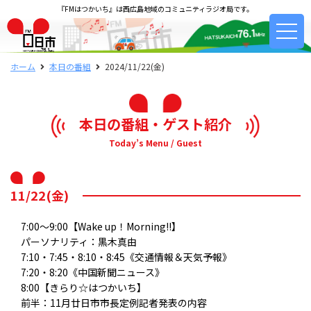
『FMはつかいち』は西広島地域のコミュニティラジオ局です。
ホーム
本日の番組
2024/11/22(金)
本日の番組・ゲスト紹介
Today’s Menu / Guest
11/22(金)
7:00～9:00【Wake up！Morning!!】
パーソナリティ：黒木真由
7:10・7:45・8:10・8:45《交通情報＆天気予報》
7:20・8:20《中国新聞ニュース》
8:00【きらり☆はつかいち】
前半：11月廿日市市長定例記者発表の内容