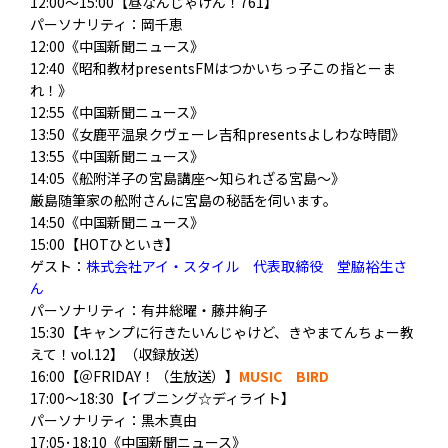
12:00～15:00【昼なんじゃけん！761】
パーソナリティ：岡千恵
12:00《中国新聞ニュース》
12:40《昭和教材presentsFMはつかいちっ子この指とーま
れ！》
12:55《中国新聞ニュース》
13:50《女鹿平温泉クヴェーレ吉和presentsよしわな時間》
13:55《中国新聞ニュース》
14:05《舩附洋子の宮島講座～知られざる宮島～》
厳島随筆家の舩附さんに宮島の秘話を伺います。
14:50《中国新聞ニュース》
15:00【HOTひといき】
ゲスト：
株式会社アイ・スタイル 代表取締役 堂脇裕生さ
ん
パーソナリティ
：有井総曜・藤井絢子
15:30【キャンプに行きたいんじゃけど、きやまてんちょー教
えて！vol.12】（収録放送）
16:00【＠FRIDAY！（生放送）】
MUSIC BIRD
17:00～18:30【イブニング☆ディライト】
パーソナリティ：黒木真由
17:05･18:10《中国新聞ニュース》