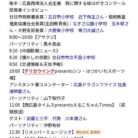
後半：広島西南法人会主催 税に関する絵はがきコンクール
受賞者インタビュー
廿日市税務署長賞：
五日市小学校 近下侑生さん
・租税教室
推進協議会会長賞(生田教育長)：
なぎさ公園小学校 玉木郁さ
ん
・大野支部長賞：
大野東小学校 帯刀大誠さん
9:00～10:00【アサクジ】
パーソナリティ：黒木真由
9:10《中国新聞ニュース》
9:20《懐かしの校歌》
廿日市市立平良小学校
9:50《交通情報＆天気予報》
10:00【
デ
リカウイング
presentsシン・はつかいちスポーツ
魂】
アシスタント兼コメンテーター：
広島ドラゴンフライズ 社長
浦伸嘉さん
パーソナリティ：山下梨代子
11:00【西広島タイムスpresentsえるこちゃんTimes】（収
録放送）
ゲスト：
武蔵と三平 代表 川本潤さん
パーソナリティ：沖野有紗
11:30【リメンバーミュージック】
MUSIC BIRD