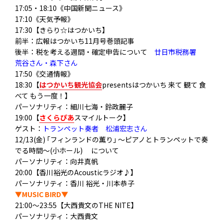
17:05・18:10《中国新聞ニュース》
17:10《天気予報》
17:30【きらり☆はつかいち】
前半：広報はつかいち11月号巻頭記事
後半：
税を考える週間・確定申告について
廿日市税務署
荒谷さん・森下さん
17:50《交通情報》
18:30【
はつかいち観光協会
presentsはつかいち 来て 観て 食
べて もう一度！】
パーソナリティ：細川七海・鈴政麗子
19:00【
さくらぴあ
スマイルトーク】
ゲスト：
トランペット奏者 松浦宏志さん
12/13(金) ｢フィンランドの薫り｣ ～ピアノとトランペットで奏
でる時間～(小ホール) について
パーソナリティ：向井真帆
20:00【香川裕光のAcousticラジオ♪】
パーソナリティ
：香川 裕光・川本恭子
▼MUSIC BIRD▼
21:00～23:55【大西貴文のTHE NITE】
パーソナリティ：大西貴文