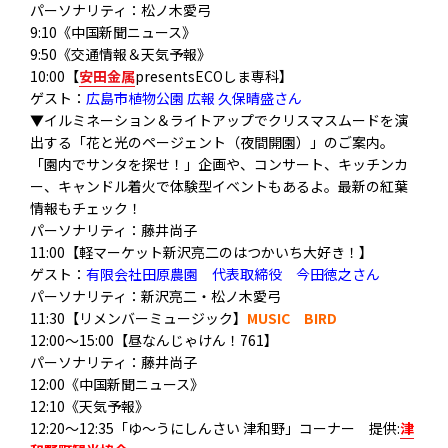
パーソナリティ：松ノ木愛弓
9:10《中国新聞ニュース》
9:50《交通情報＆天気予報》
10:00【
安田金属
presentsECOしま専科】
ゲスト：
広島市植物公園 広報 久保晴盛さん
▼イルミネーション＆ライトアップでクリスマスムードを演
出する「花と光のページェント（夜間開園）」のご案内。
「園内でサンタを探せ！」企画や、コンサート、キッチンカ
ー、キャンドル着火で体験型イベントもあるよ。最新の紅葉
情報もチェック！
パーソナリティ：藤井尚子
11:00【軽マーケット新沢亮二のはつかいち大好き！】
ゲスト：
有限会社田原農園 代表取締役 今田徳之さん
パーソナリティ：新沢亮二・松ノ木愛弓
11:30【リメンバーミュージック】
MUSIC BIRD
12:00～15:00【昼なんじゃけん！761】
パーソナリティ：藤井尚子
12:00《中国新聞ニュース》
12:10《天気予報》
12:20〜12:35「ゆ〜うにしんさい 津和野」コーナー 提供:
津