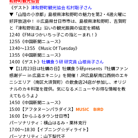
和野町観光協会
《ゲスト》
津和野町観光協会 松村聡子さん
▼「山陰の小京都」島根県津和野町の魅力を第2・4週火曜に
好評放送中！ ※広島県廿日市市は、島根県津和野町、吉賀町
と『津和野街道』沿いの観光振興の協定を締結
12:40《FMはつかいちっ子この指とーまれ！》
12:55《中国新聞ニュース》
13:40〜13:55 《Music Of Tuesday》
13:55《中国新聞ニュース》
14:00《ゲスト》
牡蠣食う研 研究員 山根尚子さん
▼【11月23日は牡蠣の日】牡蠣食う研presents『牡蠣ファン
感謝デー in 広島エキニシ』を開催！JR広島駅南口西側のエキ
ニシエリア（南区大須賀町）の飲食店24店が参加し、オリジ
ナルのカキ料理を提供。気になるメニューやお得な情報を教
えてもらうよ♪
14:50《中国新聞ニュース》
15:00【アフタヌーンパラダイス】
MUSIC BIRD
16:00【からふるタウン廿日市】
パーソナリティ：横山はるみ・栗林克行
17:00～18:30【イブニング☆ディライト】
パーソナリティ：山下梨代子