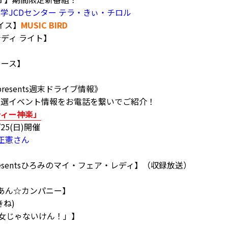
学JCDセンター テラ・きぃ・チロル
イス】
MUSIC BIRD
グ☆ディ ライト】
ニュース】
presents週末ドライブ情報》
厳選イベント情報をお電話を繋いでご紹介！
ティー神楽」
5(日)開催
正憲さん
resentsひろみのマイ・フェア・レディ】（収録放送）
み
あん☆カンパニー】
ね)
女じゃないけん！」】