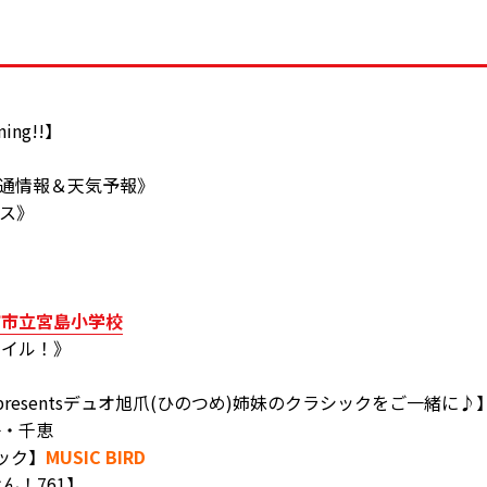
ning!!】
45《交通情報＆天気予報》
ース》
市市立宮島小学校
マイル！》
》
presentsデュオ旭爪(ひのつめ)姉妹のクラシックをご一緒に
子・千恵
ジック】
MUSIC BIRD
けん！761】