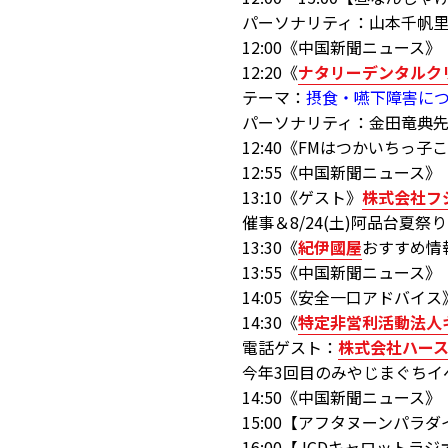
パーソナリティ：山本千帆
12:00《中国新聞ニュース》
12:20《
ナタリーデンタルク
テーマ：
摂食・嚥下障害に
パーソナリティ：金田竜典
12:40《FMはつかいちっ
12:55《中国新聞ニュース》
13:10《ゲスト》
株式会社フ
催事＆8/24(土)阿品台夏祭
13:30《
紀伊國屋
おすすめ情
13:55《中国新聞ニュース》
14:05《安全一口アドバイス
14:30《
特定非営利活動法人キ
電話ゲスト：
株式会社ハー
今年3回目のみやじまぐちイ
14:50《中国新聞ニュース》
15:00【アフタヌーンパラダ
16:00【JCDキャロット