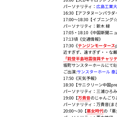
パーソナリティ：
広島工業大
16:30【アフタヌーンパラダ
17:00～18:30【イブニン
パーソナリティ：新木 緑
17:05・18:10《中国新聞
17:13頃《交通情報》
17:30《
テンジンモータース
近すぎず、遠すぎず・・な
「能登半島地震復興チャリ
坂町サンスターホールにて8/2
ご出演:
サンスターホール 秦
17:50《天気予報》
18:30【サニクリーン中国p
パーソナリティ：三浦ひろ
19:00【
万貴音
のじゃんごり
パーソナリティ：万貴音(まき
20:00～30【
悪女時代
の「悪