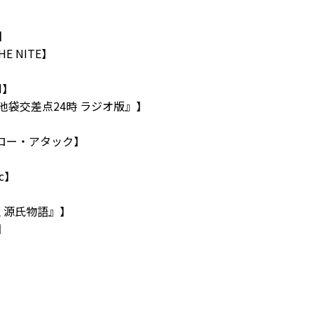
】
E NITE】
d】
『池袋交差点24時 ラジオ版』】
ソロー・アタック】
ic】
訳 源氏物語』】
y】
d】