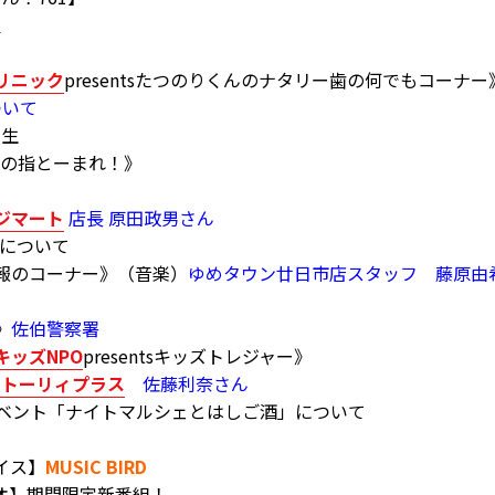
里
リニック
presentsたつのりくんのナタリー歯の何でもコーナー
ついて
先生
子この指とーまれ！》
ジマート
店長 原田政男さん
りについて
報のコーナー》（音楽）
ゆめタウン廿日市店スタッフ 藤原由
》
佐伯警察署
ッズNPO
presentsキッズトレジャー》
ストーリィプラス
佐藤利奈さん
ベント「ナイトマルシェとはしご酒」について
イス】
MUSIC BIRD
ラジオ】期間限定新番組！