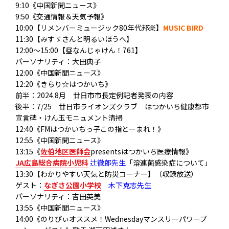
9:10《中国新聞ニュース》
9:50《交通情報＆天気予報》
10:00【リメンバーミュージック80年代邦楽】
MUSIC BIRD
11:30【みすゞさんと明るいほうへ】
12:00～15:00【昼なんじゃけん！761】
パーソナリティ：大田典子
12:00《中国新聞ニュース》
12:20《きらり☆はつかいち》
前半：2024.8月 廿日市市長定例記者発表の内容
後半：7/25 廿日市ライオンズクラブ はつかいち健康都市
宣言碑・けん玉モニュメント清掃
12:40《FMはつかいちっ子この指とーまれ！》
12:55《中国新聞ニュース》
13:15《
佐伯地区医師会
presentsはつかいち医療情報》
JA広島総合病院小児科
辻徹郎先生
「溶連菌感染症について」
13:30【わかりやすい天気と防災コーナー】（収録放送）
ゲスト：
なぎさ公園小学校
木下克志先生
パーソナリティ：吉田英美
13:55《中国新聞ニュース》
14:00《のりぴぃオススメ！Wednesdayマンスリーパワープ