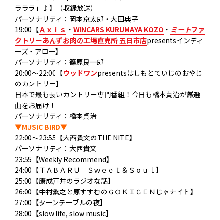
ラララ」♪】（収録放送）
パーソナリティ：岡本京太郎・大田典子
19:00【
Ａｘｉｓ
・
WINCARS KURUMAYA KOZO
・
ミート
ファ
クトリーあんずお肉の工場直売所 五日市店
presentsインディ
ーズ・アロー】
パーソナリティ：篠原良一郎
20:00～22:00【
ウッドワン
presentsはしもとていじのおやじ
のカントリー】
日本で最も長いカントリー専門番組！今日も橋本貞治が厳選
曲をお届け！
パーソナリティ：橋本貞治
▼MUSIC BIRD▼
22:00～23:55【大西貴文のTHE NITE】
パーソナリティ：大西貴文
23:55【Weekly Recommend】
24:00【ＴＡＢＡＲＵ Ｓｗｅｅｔ＆Ｓｏｕｌ】
25:00【康成戸井のラジオな話】
26:00【中村繁之と原すすむのＧＯＫＩＧＥＮじゃナイト】
27:00【ターンテーブルの夜】
28:00【slow life, slow music】