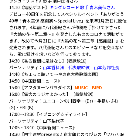
ッシュ・ゲスト》歌手 瀬戸田博さん
14:10《電話ゲスト》
キングレコード 歌手 青木美保さん
デビュー40周年を記念してスペシャルイベント「ありがとう
40年！青木美保 感謝祭〜Special Live」を来年1月25日に開催
されます。4年前に八代亜紀さんが作詞を手掛けて下さった
『大輪の花〜第二章〜』を発売したもののコロナで活動がで
きず、改めて今月21日に『大輪の花〜第二章【感謝盤】』を
発売されます。八代亜紀さんとのエピソードなどを交えなが
ら、歌に懸ける想いなどを伺って参ります。
14:30《香る世間に鬼はなし》(収録放送)
パーソナリティ：
山本香料㈱ 代表取締役 山本芳邦社長
14:40《ちょっと聴いて～や東京大衆歌謡楽団》
14:50《中国新聞ニュース》
15:00【アフタヌーンパラダイス】
MUSIC BIRD
16:00【電大のラジオよかった】（収録放送）
パーソナリティ
：ユニコーンの川西幸一(Dr)・手島いさむ
(G)・EBI (B)
17:00～18:30【イブニング☆ディライト】
パーソナリティ：山下梨代子
17:05・18:10《中国新聞ニュース》
18:30【由宇建材presents♪京太郎とのりぴぃの「ワハハ de