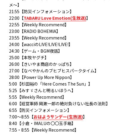
メ〜】
21:55【防災インフォメーション】
22:00【
TABARU Love Emotion(生放送)
】
22:55【Weekly Recommend】
23:00【RADIO BOHEMIA】
23:55【Weekly Recommend】
24:00【wacciのLIVE!LIVE!LIVE!】
24:30【ゲーム・BGM夜話】
25:00【本牧ヤグチ】
26:00【きいやま商店のかっぱち】
27:00【なべやかんのブヒブヒスパークタイム】
28:00【Power Up More Nippon】
5:00【杉田裕の「Here Comes The Sun」】
5:25【みすゞさんと明るいほうへ】
5:55【Weekly Recommend】
6:00【経営軍師 岡漱一郎の絶対負けない社長の法則】
6:55【防災インフォメーション】
7:00～8:55【
おはようサンデー(生放送)
】
8:40【小倉・IMALUの〇〇玉手箱】
7:55・8:55【Weekly Recommend】