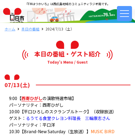
『FMはつかいち』は西広島地域のコミュニティラジオ局です。
ホーム
本日の番組
2024/7/13（土）
本日の番組・ゲスト紹介
Today’s Menu / Guest
07/13(土)
9:00【
西寄ひがし
の演歌特選市場】
パーソナリティ：西寄ひがし
10:00【平口ひろしのスクランブルトーク】（収録放送）
ゲスト：
るうてる食堂クレヨン料理長 三輪康志さん
パーソナリティ：平口洋
10:30【Brand-New Saturday（生放送）】
MUSIC BIRD