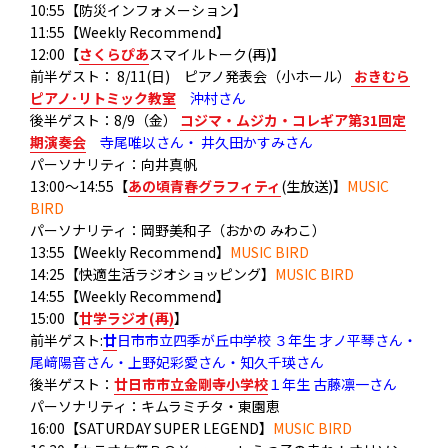
10:55【防災インフォメーション】
11:55【Weekly Recommend】
12:00【
さくらぴあ
スマイルトーク(再)】
前半ゲスト： 8/11(日) ピアノ発表会（小ホール）
おきむら
ピアノ･リトミック教室
沖村さん
後半ゲスト：8/9（金）
コジマ・ムジカ・コレギア第31回定
期演奏会
寺尾唯以さん・ 井久田かすみさん
パーソナリティ：向井真帆
13:00～14:55【
あの頃青春グラフィティ
(生放送)】
MUSIC
BIRD
パーソナリティ：岡野美和子（おかの みわこ）
13:55【Weekly Recommend】
MUSIC BIRD
14:25【快適生活ラジオショッピング】
MUSIC BIRD
14:55【Weekly Recommend】
15:00【
廿学ラジオ(再)
】
前半ゲスト:
廿
日市市立四季が丘中学校 ３年生 才ノ平琴さん・
尾﨑陽音さん・上野妃彩愛さん・知久千瑛さん
後半ゲスト：
廿日市市立金剛寺小学校
１年生 古藤凛一さん
パーソナリティ：キムラミチタ・東園恵
16:00【SATURDAY SUPER LEGEND】
MUSIC BIRD