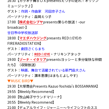
16:30【カラオケ舞ＢＯＸpresentsえつ子の走れ！オリソン
ミュージック♪】
ゲスト：
作詞・作曲家 河田京子さん
パーソナリティ：森岡えつ子
17:00【
株式会社シブヤ
presents僕らの放送！-our
broadcast-】
廿日市中学校放送部
18:00【
マエダハウジング
presents RED☆EYEの
FIRERADIOSTATION】
ゲスト：
劇団さくらまち
パーソナリティ：
RED☆EYE
・ナリキンアタック
19:00【
ゾーナ・イタリア
presentsヨッシーと多分愉快な仲間
たち】（収録放送）
ゲスト：
映画、舞台で活躍されている新門岳大さん
パーソナリティ：濵本恵康(はまもとよしやす)
▼MUSIC BIRD▼
19:30【大塚商会Presents Kazuo Yoshida’s BOSSAMANIA】
19:55【Weekly Recommend】
20:00【牧山純子サウンドマリーナ】
20:55【Weekly Recommend】
21:00【デュアルライフ・ジャーニー〜ライフシフトのスス