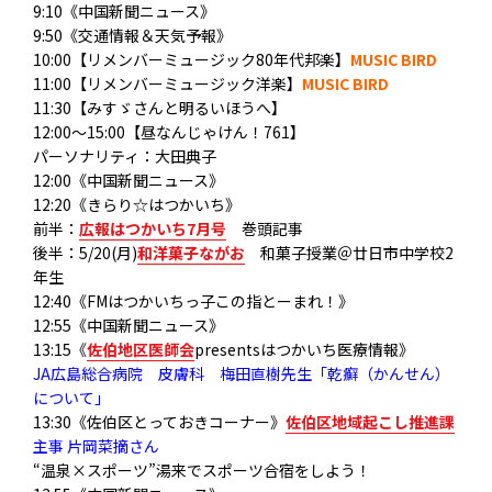
9:10《中国新聞ニュース》
9:50《交通情報＆天気予報》
10:00【リメンバーミュージック80年代邦楽】
MUSIC BIRD
11:00【リメンバーミュージック洋楽】
MUSIC BIRD
11:30【みすゞさんと明るいほうへ】
12:00～15:00【昼なんじゃけん！761】
パーソナリティ：大田典子
12:00《中国新聞ニュース》
12:20《きらり☆はつかいち》
前半：
広報はつかいち7月号
巻頭記事
後半：5/20(月)
和洋菓子ながお
和菓子授業＠廿日市中学校2
年生
12:40《FMはつかいちっ子この指とーまれ！》
12:55《中国新聞ニュース》
13:15《
佐伯地区医師会
presentsはつかいち医療情報》
JA広島総合病院 皮膚科 梅田直樹先生「乾癬（かんせん）
について」
13:30《佐伯区とっておきコーナー》
佐伯区地域起こし推進課
主事 片岡菜摘さん
“温泉×スポーツ”湯来でスポーツ合宿をしよう！