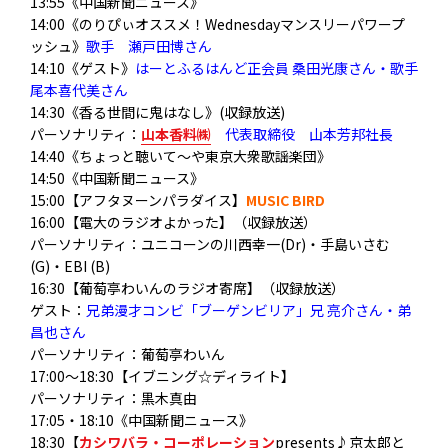
13:55《中国新聞ニュース》
14:00《のりぴぃオススメ！Wednesdayマンスリーパワープ
ッシュ》
歌手 瀬戸田博さん
14:10《ゲスト》
はーとふるはんど正会員 桑田光康さん・歌手
尾本喜代美さん
14:30《香る世間に鬼はなし》(収録放送)
パーソナリティ：
山本香料㈱
代表取締役 山本芳邦社長
14:40《ちょっと聴いて～や東京大衆歌謡楽団》
14:50《中国新聞ニュース》
15:00【アフタヌーンパラダイス】
MUSIC BIRD
16:00【電大のラジオよかった】（収録放送）
パーソナリティ
：ユニコーンの川西幸一(Dr)・手島いさむ
(G)・EBI (B)
16:30【葡萄亭わいんのラジオ寄席】（収録放送）
ゲスト：
兄弟漫才コンビ「ブーゲンビリア」兄 亮介さん・弟
昌也さん
パーソナリティ：葡萄亭わいん
17:00～18:30【イブニング☆ディライト】
パーソナリティ：黒木真由
17:05・18:10《中国新聞ニュース》
18:30【
カシワバラ・コーポレーション
presents♪京太郎と