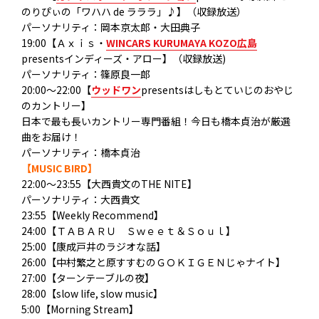
のりぴぃの「ワハハ de ラララ」♪】（収録放送）
パーソナリティ：岡本京太郎・大田典子
19:00【Ａｘｉｓ・
WINCARS KURUMAYA KOZO広島
presentsインディーズ・アロー】（収録放送)
パーソナリティ：篠原良一郎
20:00～22:00【
ウッドワン
presentsはしもとていじのおやじ
のカントリー】
日本で最も長いカントリー専門番組！今日も橋本貞治が厳選
曲をお届け！
パーソナリティ：橋本貞治
【MUSIC BIRD】
22:00～23:55【大西貴文のTHE NITE】
パーソナリティ：大西貴文
23:55【Weekly Recommend】
24:00【ＴＡＢＡＲＵ Ｓｗｅｅｔ＆Ｓｏｕｌ】
25:00【康成戸井のラジオな話】
26:00【中村繁之と原すすむのＧＯＫＩＧＥＮじゃナイト】
27:00【ターンテーブルの夜】
28:00【slow life, slow music】
5:00【Morning Stream】