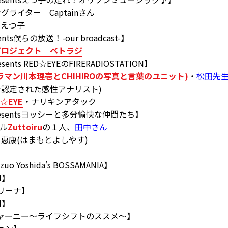
ター Captainさん
えつ子
sents僕らの放送！-our broadcast-】
プロジェクト ベトラジ
esents RED☆EYEのFIRERADIOSTATION】
ラマン川本理壱とCHIHIROの写真と言葉のユニット)
・
松田先
認定された感性アナリスト)
D☆EYE
・ナリキンアタック
resentsヨッシーと多分愉快な仲間たち】
ル
Zuttoiru
の１人、
田中さん
康(はまもとよしやす)
uo Yoshida’s BOSSAMANIA】
d】
マリーナ】
d】
・ジャーニー〜ライフシフトのススメ〜】