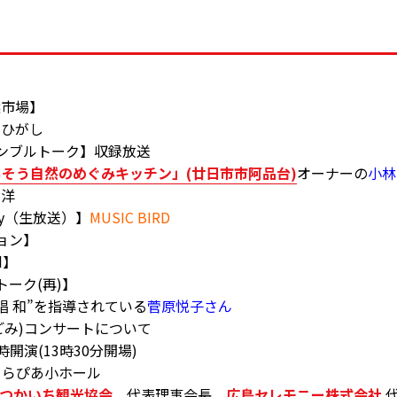
選市場】
ひがし
ランブルトーク】収録放送
そう自然のめぐみキッチン」(廿日市市阿品台)
オーナーの
小林
洋
rday（生放送）】
MUSIC BIRD
ション】
d】
トーク(再)】
和”を指導されている
菅原悦子さん
み)コンサートについて
開演(13時30分開場)
らぴあ小ホール
はつかいち観光協会
代表理事会長
広島セレモニー株式会社
代