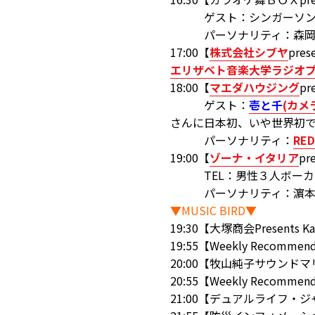
ゲスト：シンガーソングライ
パーソナリティ：森岡
17:00【
株式会社シブヤ
pre
エリザベト音楽大学ラジオ
18:00【
マエダハウジング
pr
ゲスト：
壱と千
(カメ
さんに日本初、いや世界初で
パーソナリティ：
RE
19:00【
ゾーナ・イタリア
p
TEL：男性３人ボーカ
パーソナリティ：濵本恵
▼MUSIC BIRD▼
19:30【大塚商会Presents Kaz
19:55【Weekly Recommen
20:00【牧山純子サウンド
20:55【Weekly Recommen
21:00【デュアルライフ