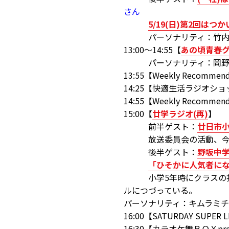
さん
5/19(日)第2回は
パーソナリティ：竹内
13:00～14:55【
あの頃青春
パーソナリティ：岡野美
13:55【Weekly Recommen
14:25【快適生活ラジオシ
14:55【Weekly Recommen
15:00【
廿学ラジオ(再)
】
前半ゲスト：
廿日市
放送委員会の活動、今年は
後半ゲスト：
野坂中
「ひそかに人気者にな
小学5年時にクラスの投票
ルにつづっている。
パーソナリティ：キムラミ
16:00【SATURDAY SUPER
16:30【カラオケ舞ＢＯＸp