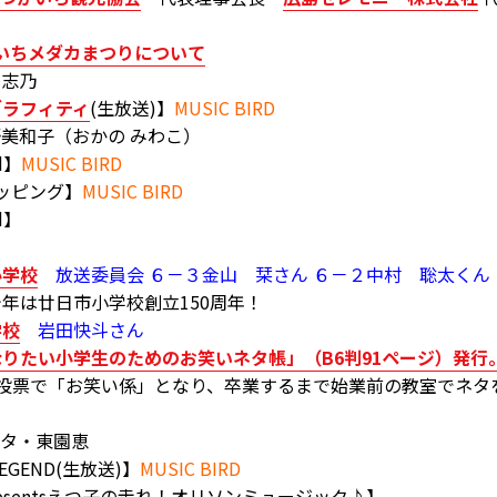
つかいちメダカまつりについて
志乃
グラフィティ
(生放送)】
MUSIC BIRD
和子（おかの みわこ）
d】
MUSIC BIRD
ョッピング】
MUSIC BIRD
d】
小学校
放送委員会 ６－３金山 栞さん ６－２中村 聡太くん
廿日市小学校創立150周年！
学校
岩田快斗さん
りたい小学生のためのお笑いネタ帳」（B6判91ページ）発行
で「お笑い係」となり、卒業するまで始業前の教室でネタ
チタ・東園恵
 LEGEND(生放送)】
MUSIC BIRD
resentsえつ子の走れ！オリソンミュージック♪】