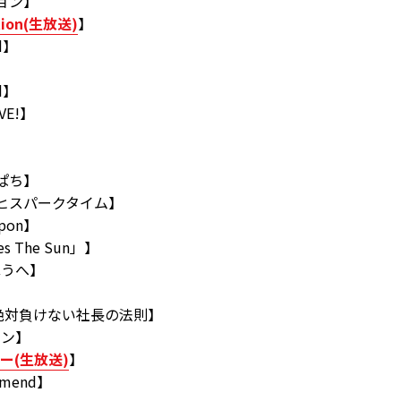
ション】
tion(生放送)
】
d】
d】
IVE!】
っぱち】
ブヒスパークタイム】
ppon】
s The Sun」】
ほうへ】
d】
の絶対負けない社長の法則】
ョン】
ー(生放送)
】
mmend】