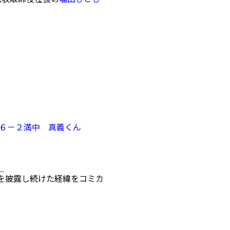
 ６－２満中 真義くん
。
を披露し続けた経緯をコミカ