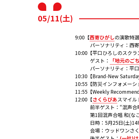
05/11(土)
9:00【
西寄ひがし
の演歌特
パーソナリティ：西寄
10:00【平口ひろしのスク
ゲスト：
「地元のごち
パーソナリティ：平口
10:30【Brand-New Satu
10:55【防災インフォメー
11:55【Weekly Recommen
12:00【
さくらぴあ
スマイル
前半ゲスト：“混声合唱 
第1回混声合唱 和(なご
日時：5月25日(土)14時
会場：ウッドワンさく
後半ゲスト：
(一社)