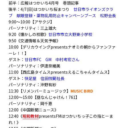
前半：広報はつかいち4月号 巻頭記事
後半：4/7(日)はつかいち桜まつり
廿日市ライオンズクラ
ブ 献眼登録・薬物乱用防止キャンペーンブース 松野会長
9:00～10:00【アサクジ】
パーソナリティ：三上雄大
9:20《懐かしの校歌》
廿日市市立大野東小学校
9:50《交通情報＆天気予報》
10:00【デリカウイングpresentsナオミの朝からファンファ
ーレ！！】
ゲスト：
廿日市FC GM 中村考宏さん
パーソナリティ：伊達奈緒美
11:00【西広島タイムスpresentsえるこちゃんタイムス】
ゲスト：
快足屋 住田悦範社長
パーソナリティ：沖野有紗
11:30【リメンバーミュージック】
MUSIC BIRD
12:00～15:00【昼なんじゃけん！761】
パーソナリティ：岡千恵
12:00《中国新聞ニュース》
12:40《
昭和教材
presentsFMはつかいちっ子この指とーま
れ！》