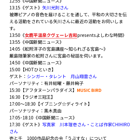
12:55《中国新聞ニュース》
13:15《ゲスト》
矢川光則さん
被爆ピアノの音色を届けることを通して、平和の大切さを伝
える活動をされている矢川さんに最近の活動をお伺いしま
す。
13:50《
女鹿平温泉クヴェーレ吉和
presentsよしわな時間》
13:55《中国新聞ニュース》
14:05《舩附洋子の宮島講座～知られざる宮島～》
厳島随筆家の舩附さんに宮島の秘話を伺います。
14:50《中国新聞ニュース》
15:00【HOTひといき】
ゲスト：
シンガー・タレント 月山翔雲さん
パーソナリティ
：有井総曜・藤井絢子
15:30【アフタヌーンパラダイス】
MUSIC BIRD
16:30【ラジオ三冠王】
17:00～18:30【イブニング☆ディライト】
パーソナリティ：黒木真由
17:05･18:10《中国新聞ニュース》
17:30《ゲスト》
写真家 川本理壱さん・ことば作家CHIHIRO
さん
壱と千 1000作品記念の会「うぶすな」について