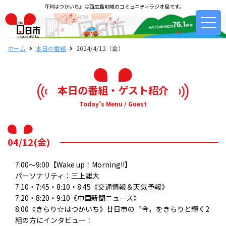
『FMはつかいち』は西広島地域のコミュニティラジオ局です。
ホーム
本日の番組
2024/4/12（金）
本日の番組・ゲスト紹介
Today’s Menu / Guest
04/12(金)
7:00～9:00【Wake up！Morning!!】
パーソナリティ：三上雄大
7:10・7:45・8:10・8:45《交通情報＆天気予報》
7:20・8:20・9:10《中国新聞ニュース》
8:00《きらり☆はつかいち》廿日市の〝今〟をきらりと輝く2
組の方にインタビュー！