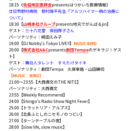
18:15《
佐伯地区医師会
presentsはつかいち医療情報》
廿日市野村病院 野村陽平先生『アルツハイマー病の治療に
ついて』
18:30【
山崎本社グループ
presents地元でがんばるjin】
ゲスト：
三十八花堂 保田厚子さん
パーソナリティ：崎田えみ子
19:00【DJ Nobby’s Tokyo LIVE!!】
MUSIC BIRD
20:00【
株式会社A&C
presents
劇団Tempa
のゲキラジ！ゲス
ト】
ゲスト：
舞台人タレント すえたけタイキ
パーソナリティ：劇団Tempa 久保幸路・山田紳司
【MUSIC BIRD】
21:00～23:55【大西貴文のTHE NITE】
パーソナリティ：大西貴文
23:55【Weekly Recommend】
24:00【Shingo’s Radio Show Night Fever】
25:00【トラットリア・アルプス】
26:00【北条ふとしのニセモノのつどい】
27:00【ターンテーブルの夜】
28:00【slow life, slow music】