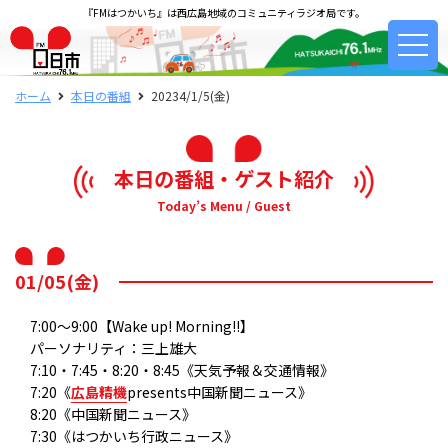
『FMはつかいち』は西広島地域のコミュニティラジオ局です。
ホーム
本日の番組
20234/1/5(金)
本日の番組・ゲスト紹介
Today’s Menu / Guest
01/05(金)
7:00～9:00【Wake up! Morning!!】
パーソナリティ：三上雄大
7:10・7:45・8:20・8:45《天気予報＆交通情報》
7:20《
広島精機
presents中国新聞ニュース》
8:20《中国新聞ニュース》
7:30《はつかいち行政ニュース》