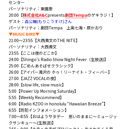
センター
パーソナリティ：東園恵
20:00【
株式会社A&C
presents
劇団Tempa
のゲキラジ！】
ゲスト：
森公輔(もりこうすけ)さん
パーソナリティ：劇団Tempa 上奥七海・原かおり
▼MUSIC BIRD▼
21:00～23:55【大西貴文のTHE NITE】
パーソナリティ：大西貴文
23:55【ここは夜のどこか】
24:00【Shingo’s Radio Show Night Fever（生放送)】
25:00【ごめんあそばせクラシック】
26:00【アイパー滝沢の ホゥ！リーナイト・フィーバー】
27:00【JAZZ VOCALの夜】
28:00【slow life, slow music】
5:00【Power Up Morning Saturday】
5:55【Weekly Recommend】
6:00【Radio KZOO in honolulu “Hawaiian Breeze”】
6:55【防犯インフォメーション】
7:00～8:55【おはようサタデー 思いのままに～ミュージッ
クサンキュー～(生放送)】