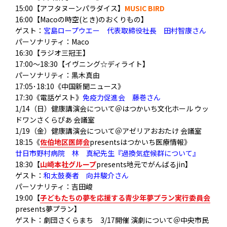
15:00【アフタヌーンパラダイス】
MUSIC BIRD
16:00【Macoの時空(とき)のおくりもの】
ゲスト：
宮島ロープウエー 代表取締役社長 田村智康さん
パーソナリティ：Maco
16:30【ラジオ三冠王】
17:00～18:30【イヴニング☆ディライト】
パーソナリティ：黒木真由
17:05･18:10《中国新聞ニュース》
17:30《電話ゲスト》
免疫力促進会 藤巻さん
1/14（日）健康講演会について＠はつかいち文化ホール ウッ
ドワンさくらぴあ 会議室
1/19（金）健康講演会について＠アゼリアおおたけ 会議室
18:15《
佐伯地区医師会
presentsはつかいち医療情報》
廿日市野村病院 林 真紀先生『過換気症候群について』
18:30【
山崎本社グループ
presents地元でがんばるjin】
ゲスト：
和太鼓奏者 向井駿介さん
パーソナリティ：吉田峻
19:00【
子どもたちの夢を応援する青少年夢プラン実行委員会
presents夢プラン】
ゲスト：劇団さくらまち 3/17開催 演劇について＠中央市民