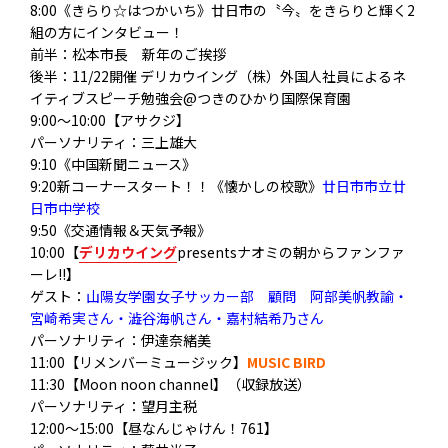
8:00《きらり☆はつかいち》廿日市の〝今〟をきらりと輝く2
組の方にインタビュー！
前半：松本市長 新年のご挨拶
後半：11/22開催 デリカウイング（株）外国人社員によるネ
イティブスピーチ勉強会@つきのひかり国際保育園
9:00～10:00【アサクジ】
パーソナリティ：三上雄大
9:10《中国新聞ニュース》
9:20新コーナースタート！！《懐かしの校歌》
廿日市市立廿
日市中学校
9:50《交通情報＆天気予報》
10:00【
デリカウイング
presentsナオミの朝からファンファ
ーレ!!】
ゲスト：
山陽女学園女子サッカー部 顧問 阿部美帆教諭・
宮崎希実さん・澁谷海帆さん・嘉村結希乃さん
パーソナリティ：伊達奈緒美
11:00【リメンバーミュージック】
MUSIC BIRD
11:30【Moon noon channel】（収録放送）
パーソナリティ
：望月主税
12:00～15:00【昼なんじゃけん！761】