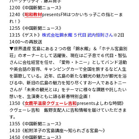
パーソナリティ：藤井尚子
12:00《中国新聞ニュース》
12:40《
昭和教材
presentsFMはつかいちっ子この指とーま
れ！》
12:55《中国新聞ニュース》
13:15《ゲスト》
株式会社錦水館 ５代目 武内恒則さん
※2日
14:00〜の再放送
▼世界遺産 宮島にある２つの宿「錦水館」＆「ホテル宮島別
荘」のオーナーとして活躍後、現在はご子息で６代目・智弘
さんに会社経営を任せ、「愛称・トニー」としてバンド活動
や英会話の習得、キャンピングカーで全国を旅するなど人生
を謳歌している。近年、広島の新たな観光の魅力が脚光を浴
びる中、新旧の広島の魅力を知り尽くすお一人であるトニー
さんが「未来の観光とは」をテーマに様々な課題や託したい
想いを、生演奏ともに語る新春特別企画！
13:50《
女鹿平温泉クヴェーレ吉和
presentsよしわな時間》
クヴェーレ吉和 飯野支配人に吉和情報を届けていただきま
す。
13:55《中国新聞ニュース》
14:10《舩附洋子の宮島講座～知られざる宮島～》
14:50《中国新聞ニュース》