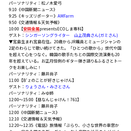
パーソナリティ：松ノ木愛弓
9:10《中国新聞ニュース》
9:25《キッズリポーター》
AMFarm
9:50《交通情報＆天気予報》
10:00【
安田金属
presentsECOしま専科】
ゲスト：
シンガーソングライター 山上茂典さん(ガミさん)
▼宮島生まれ宮島在住。
20歳からJR職員とミュージシャンの
2足のわらじで歌い続けて
きた。「ひとつの歌から」世代や国
を超えて心をつなぐ。
韓国の歌手たちとの国際交流演奏も20
年を超えている。
お正月恒例のギター弾き語り&ふるさとトー
クをお楽しみに！
パーソナリティ：藤井尚子
11:00【B‘ｚのことが好きじゃけん】
ゲスト：
りょうさん・みさとさん
パーソナリティ
：みゆ姉
12:00～15:00【昼なんじゃけん！761】
パーソナリティ：藤井尚子
12:00《中国新聞ニュース》
12:10《交通情報＆天気予報》
12:20〜12:35《電話》旅情報「ぶらり、小さな世界の車窓か