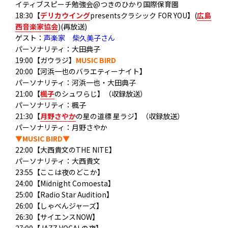
イティブスピーチ勉強会@つきのひかり国際保育園
18:30【
デリカウイング
presentsクラシック FOR YOU】(
広島
西音楽家協会
)(再放送)
ゲスト：
声楽家 柴久美子さん
パーソナリティ：大田典子
19:00【ガウラジ】
MUSIC BIRD
20:00【河浜一也のバラエティーナイト】
パーソナリティ：河浜一也・大田典子
21:00【
楓子
のシュワらじ】（収録放送）
パーソナリティ：楓子
21:30【
月野さやか
の星の道標 星ラジ】（収録放送）
パーソナリティ：月野さやか
▼MUSIC BIRD▼
22:00【大西貴文のTHE NITE】
パーソナリティ：大西貴文
23:55【ここは夜のどこか】
24:00【Midnight Comoesta】
25:00【Radio Star Audition】
26:00【しゃべんジャーズ】
26:30【サイエンスNOW】