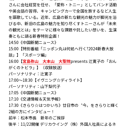
さんに会社経営を任せ、「愛称・トニー」
としてバンド活動
や英会話の習得、
キャンピングカーで全国を旅するなど人生
を謳歌している。近年、
広島の新たな観光の魅力が脚光を浴
びる中、
新旧の広島の魅力を知り尽くすトニーさんが「未来
の観光とは」
をテーマに様々な課題や託したい想いを、
生演
奏ともに語る新春特別企画！
14:50《中国新聞ニュース》
15:00【特別番組「ニッポン丸は何処へ行く?2024新春大放
談」】「スポーツ編」
16:00【
宮島弥山 大本山 大聖院
presents 辻寛子の「おん
がくのトビラ」】（収録放送）
パーソナリティ：辻寛子
17:00～18:30【イヴニング☆ディライト】
パーソナリティ：山下梨代子
17:05《中国新聞ニュース》
17:10《交通情報＆天気予報》
17:30《きらり☆はつかいち》廿日市の〝今〟をきらりと輝く
2組の方にインタビュー！
前半：松本市長 新年のご挨拶
後半：11/22開催 デリカウイング（株）外国人社員によるネ