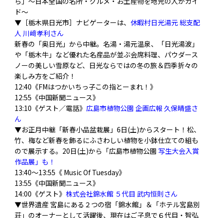
ら」〜日本全国の名所・グルメ・お土産物を地元の人がガイ
ド〜
▼［栃木県日光市］ナビゲーターは、
休暇村日光湯元 総支配
人 川﨑孝利さん
新春の「奥日光」から中継。名湯・湯元温泉、「日光湯波」
や「
栃木牛」など優れた名産品が並ぶ会席料理、
パウダース
ノーの美しい雪原など、日光ならではの冬の旅＆
四季折々の
楽しみ方をご紹介！
12:40《FMはつかいちっ子この指とーまれ！》
12:55《中国新聞ニュース》
13:10《ゲスト／電話》
広島市植物公園 企画広報 久保晴盛さ
ん
▼お正月中継「新春小品盆栽展」6日(土)からスタート！松、
竹、
梅など新春を飾るにふさわしい植物を小鉢仕立ての組も
ので展示す
る。20日(土)から「広島市植物公園
写生大会入賞
作品展」も！
13:40〜13:55《 Music Of Tuesday》
13:55《中国新聞ニュース》
14:00《ゲスト》
株式会社錦水館 ５代目 武内恒則さん
▼世界遺産 宮島にある２つの宿「錦水館」＆「ホテル宮島別
荘」
のオーナーとして活躍後、現在はご子息で６代目・
智弘