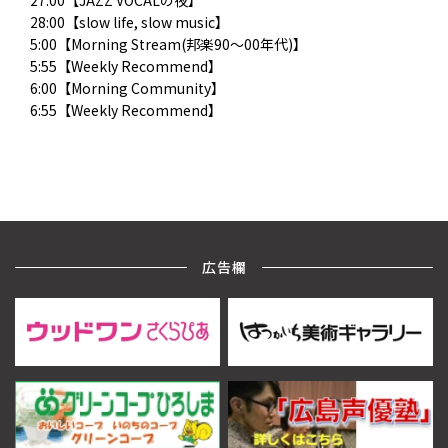
27:00【JAZZ VOCALの夜】
28:00【slow life, slow music】
5:00【Morning Stream(邦楽90～00年代)】
5:55【Weekly Recommend】
6:00【Morning Community】
6:55【Weekly Recommend】
広告欄