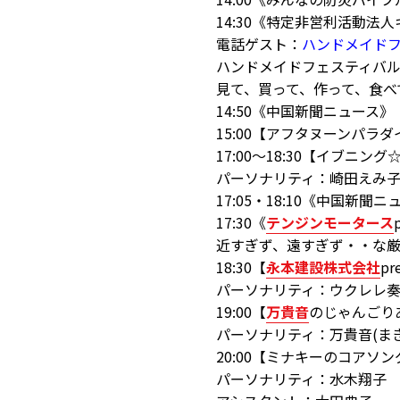
14:30《特定非営利活動法人キ
電話ゲスト：
ハンドメイド
ハンドメイドフェスティバル
見て、買って、作って、食べ
14:50《中国新聞ニュース》
15:00【アフタヌーンパラダ
17:00～18:30【イブニン
パーソナリティ：崎田えみ
17:05・18:10《中国新聞
17:30《
テンジンモータース
近すぎず、遠すぎず・・な
18:30【
永本建設株式会社
pr
パーソナリティ：ウクレレ
19:00【
万貴音
のじゃんごり
パーソナリティ：万貴音(まき
20:00【ミナキーのコアソ
パーソナリティ：水木翔子