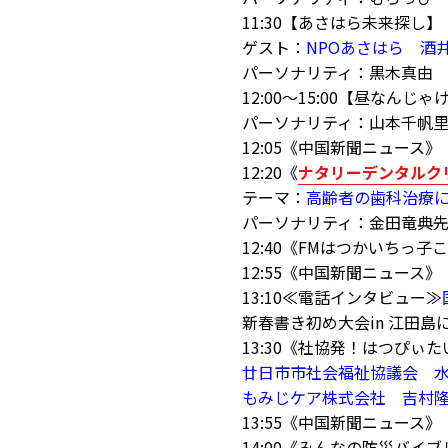
11:30【あさはら未来探し
ゲスト：
NPOあさはら 酒
パーソナリティ：黒木真由
12:00～15:00【昼なんじゃ
パーソナリティ：山本千帆
12:05《中国新聞ニュース》
12:20《
ナタリーデンタルク
テーマ：
高齢者の歯科治療
パーソナリティ：金田竜典
12:40《FMはつかいちっ
12:55《中国新聞ニュース》
13:10≪電話インタビュー≫
新春書き初め大会in 江田島
13:30《社協発！はつぴぃ
廿日市市社会福祉協議会 
もみじケア株式会社 吉村
13:55《中国新聞ニュース》
14:00《みんなの防災バ