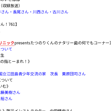
】（収録放送）
井さん・長尾さん・川西さん・古川さん
けん！761】
里
リニック
presentsたつのりくんのナタリー歯の何でもコーナー
について
先生
子この指とーまれ！》
国立江田島青少年交流の家 次長 栗原団司さん
について
たいむ》
水藤美樹さん
隆裕さん
イブル》防災インストラクター 中田健史さん