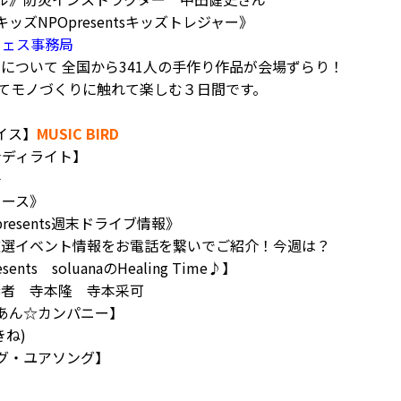
ッズNPOpresentsキッズトレジャー》
フェス事務局
について 全国から341人の手作り作品が会場ずらり！
てモノづくりに触れて楽しむ３日間です。
イス】
MUSIC BIRD
グ☆ディライト】
子
ニュース》
presents週末ドライブ情報》
厳選イベント情報をお電話を繋いでご紹介！今週は？
esents soluanaのHealing Time♪】
奏者 寺本隆 寺本采可
あん☆カンパニー】
ね)
ング・ユアソング】