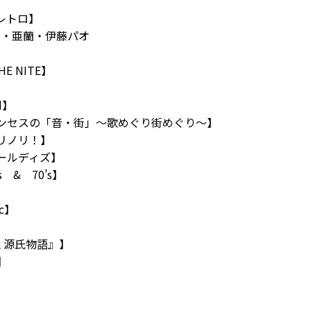
トレトロ】
ん・亜蘭・伊藤パオ
E NITE】
d】
プリンセスの「音・街」～歌めぐり街めぐり～】
ノリノリ！】
オールディズ】
’s & 70’s】
】
ic】
訳 源氏物語』】
y】
d】