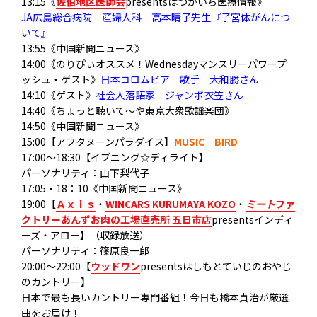
13:15《
佐伯地区医師会
presentsはつかいち医療情報》
JA広島総合病院 産婦人科 高本晴子先生『子宮体がんにつ
いて』
13:55《中国新聞ニュース》
14:00《のりぴぃオススメ！Wednesdayマンスリーパワープ
ッシュ・ゲスト》
日本コロムビア 歌手 大和勝さん
14:10《ゲスト》
社会人落語家 ジャンボ衣笠さん
14:40《ちょっと聴いて～や東京大衆歌謡楽団》
14:50《中国新聞ニュース》
15:00【アフタヌーンパラダイス】
MUSIC BIRD
17:00～18:30【イブニング☆ディライト】
パーソナリティ：山下梨代子
17:05・18：10《中国新聞ニュース》
19:00【
Ａｘｉｓ
・
WINCARS KURUMAYA KOZO
・
ミート
ファ
クトリーあんずお肉の工場直売所 五日市店
presentsインディ
ーズ・アロー】（収録放送）
パーソナリティ：篠原良一郎
20:00～22:00【
ウッドワン
presentsはしもとていじのおやじ
のカントリー】
日本で最も長いカントリー専門番組！今日も橋本貞治が厳選
曲をお届け！