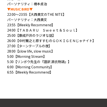
パーソナリティ：橋本貞治
▼MUSIC BIRD▼
22:00～23:55【大西貴文のTHE NITE】
パーソナリティ：大西貴文
23:55【Weekly Recommend】
24:00【ＴＡＢＡＲＵ Ｓｗｅｅｔ＆Ｓｏｕｌ】
25:00【康成戸井のラジオな話】
26:00【中村繁之と原すすむのＧＯＫＩＧＥＮじゃナイト】
27:00【ターンテーブルの夜】
28:00【slow life, slow music】
5:00【Morning Stream】
5:30【リンボウ先生の『謹訳 源氏物語』】
6:00【Morning Community】
6:55【Weekly Recommend】