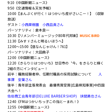
9:10《中国新聞ニュース》
9:50《交通情報＆天気予報》
10:00【まんぷくが行く！はつかいち産がさいこー！】（収録
放送）
ゲスト：
小西果樹園 小西且眞さん
パーソナリティ：倉本良一
10:30【リメンバーミュージック80年代邦楽】
MUSIC BIRD
11:30【みすゞさんと明るいほうへ】
12:00～15:00【昼なんじゃけん！761】
パーソナリティ：大田典子
12:00《中国新聞ニュース》
12:20《きらり☆はつかいち》廿日市の〝今〟をきらりと輝く
2組の方にインタビュー！
前半：職務経験者枠、任期付職員の採用試験について
人
事課 安葉さん
後半：青年部主張発表会 最優秀賞受賞(広島県知事賞)中四国
大会へ！
佐伯商工会青年部(DELUXE BARBER SHOP) 挟間勇也さん
12:40《FMはつかいちっ子この指とーまれ！》
12:55《中国新聞ニュース》