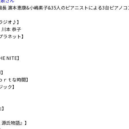
友歌さん
あ館長 濵本恵康&小嶋素子&35人のピアニストによる3台ピアノ
icラジオ♪】
・川本 恭子
屋プラネット】
E NITE】
d】
ｆｏｒｔな時間】
ージック】
】
ic】
訳 源氏物語』】