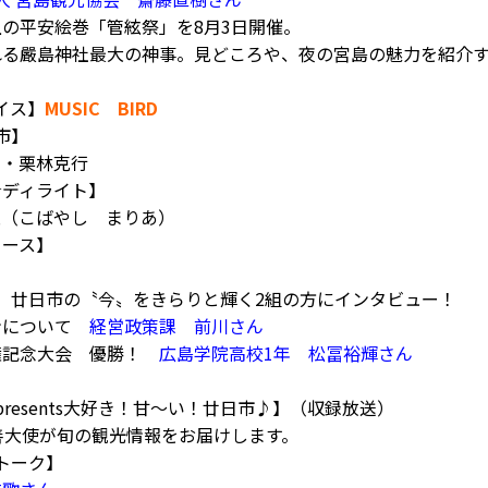
の平安絵巻「管絃祭」を8月3日開催。
れる嚴島神社最大の神事。見どころや、夜の宮島の魅力を紹介
イス】
MUSIC BIRD
市】
み・栗林克行
グ☆ディライト】
亜（こばやし まりあ）
ニュース】
いち】廿日市の〝今〟をきらりと輝く2組の方にインタビュー！
ンについて
経営政策課 前川さん
権記念大会 優勝！
広島学院高校1年 松冨裕輝さん
presents大好き！甘～い！廿日市♪】（収録放送）
善大使が旬の観光情報をお届けします。
ルトーク】