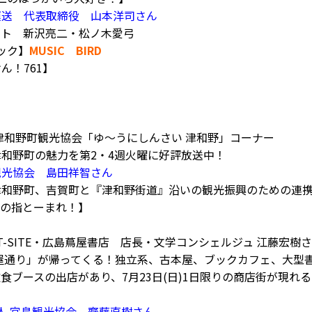
運送 代表取締役 山本洋司さん
ット 新沢亮二・松ノ木愛弓
ジック】
MUSIC BIRD
けん！761】
提供:津和野町観光協会「ゆ〜うにしんさい 津和野」コーナー
和野町の魅力を第2・4週火曜に好評放送中！
観光協会 島田祥智さん
津和野町、吉賀町と『津和野街道』沿いの観光振興のための連
子この指とーまれ！】
T-SITE・広島蔦屋書店 店長・文学コンシェルジュ 江藤宏樹さん 
屋通り」が帰ってくる！独立系、古本屋、ブックカフェ、大型
食ブースの出店があり、7月23日(日)1日限りの商店街が現れ
人 宮島観光協会 齋藤直樹さん