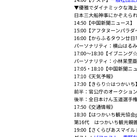
▼優雅でダイナミックな海上
日本三大船神事にかぞえら
14:50【中国新聞ニュース】
15:00【アフタヌーンパラダ
16:00【からふるタウン廿日
パーソナリティ：横山はる
17:00～18:30【イブニン
パーソナリティ：小林茉里
17:05・18:10【中国新聞
17:10《天気予報》
17:30【きらり☆はつか
前半：官公庁のオークショ
後半：全日本けん玉道選手
17:50《交通情報》
18:30【はつかいち観光協会
第16代 はつかいち観光親
19:00【さくらぴあスマイ