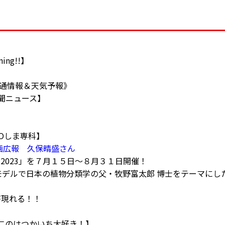
ning!!】
弓
45《交通情報＆天気予報》
国新聞ニュース】
弓
ECOしま専科】
画広報 久保晴盛さん
2023」を７月１５日～８月３１日開催！
モデルで日本の植物分類学の父・牧野富太郎 博士をテーマにし
が現れる！！
亮二のはつかいち大好き！】