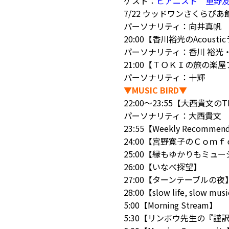
ゲスト：
ピアニスト 重野
7/22 ウッドワンさくらぴ
パーソナリティ：向井真帆
20:00【香川裕光のAcoust
パーソナリティ
：香川 裕光
21:00【ＴＯＫＩの旅の楽
パーソナリティ：十輝
▼MUSIC BIRD▼
22:00～23:55【大西貴文のTH
パーソナリティ：大西貴文
23:55【Weekly Recommen
24:00【宮野寛子のＣｏｍ
25:00【縁もゆかりもミュ
26:00【いなべ探望】
27:00【ターンテーブルの夜
28:00【slow life, slow mus
5:00【Morning Stream】
5:30【リンボウ先生の『謹