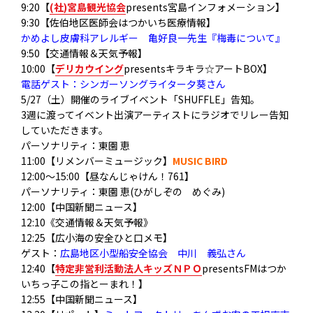
9:20【
(社)宮島観光協会
presents宮島インフォメーション】
9:30【佐伯地区医師会はつかいち医療情報】
かめよし皮膚科アレルギー 亀好良一
先生『梅毒について』
9:50【交通情報＆天気予報】
10:00【
デリカウイング
presentsキラキラ☆アートBOX】
電話ゲスト：シンガーソングライター夕葵さん
5/27（土）開催のライブイベント「SHUFFLE」告知。
3週に渡ってイベント出演アーティストにラジオでリレー告知
していただきます。
パーソナリティ：東園 恵
11:00【リメンバーミュージック】
MUSIC BIRD
12:00～15:00【昼なんじゃけん！761】
パーソナリティ：東園 恵(ひがしぞの めぐみ)
12:00【中国新聞ニュース】
12:10《交通情報＆天気予報》
12:25【広小海の安全ひと口メモ】
ゲスト：
広島地区小型船安全協会 中川 義弘さん
12:40【
特定非営利活動法人キッズＮＰＯ
presentsFMはつか
いちっ子この指とーまれ！】
12:55【中国新聞ニュース】