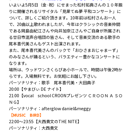
いよいよ5月5日（金·祝）にせまった松村拓典さんの１０年振
りに開催されるリサイタル「見果てぬ夢 平和コンサート」に
ついて、詳しくご紹介頂きます。10年前は松村さんお一人
で、20曲以上歌われましたが、今年はクラシックの音楽仲間
である岡島由紀江さんや向井加奈江さんやご自身が所属され
る廿日市混声合唱団の皆さん、そして音楽交流のある歌手の
尾本喜代美さんもゲスト出演されます。
また、尾本喜代美さんのバックで「おひさまおじゃまーず」
のみなさんが踊るという、バラエティー豊かなコンサートに
なります。
場所は、ウッドワンさくらぴあ小ホールで、時間は午後2時か
らです。入場無料です。お気軽にお越し下さい。
パーソナリティ：歌手 尾本喜代美・大田典子
20:00【やまびぃ DE ナイト】
21:00【vocal school CROONプレゼンツ ＣＲＯＯＮ Ａ ＳＯ
ＮＧ】
パーソナリティ：afterglow daniel&meggy
【MUSIC BIRD】
22:00～23:55【大西貴文のTHE NITE】
パーソナリティ：大西貴文