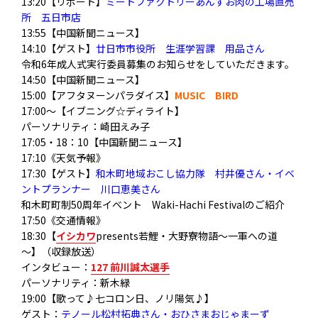
13:20【リポート】
ミートファクトリーあんずお肉の工場直売
所 五日市店
13:55【中国新聞ニュース】
14:10【ゲスト】
廿日市市役所 生涯学習課 用品さん
令和6年成人式実行委員募集のお知らせをしていただきます。
14:50【中国新聞ニュース】
15:00【アフタヌーンパラダイス】
MUSIC BIRD
17:00～【イブニング☆ディライト】
パーソナリティ：崎田えみ子
17:05・18：10【中国新聞ニュース】
17:10《天気予報》
17:30【ゲスト】
和木町地域おこし協力隊 村井優さん・イベ
ントプランナー 川口恵美さん
和木町町制50周年イベント Waki-Hachi Festivalのご紹介
17:50《交通情報》
18:30【
イシカワ
presents若鯉・大野寮物語～一軍への道
～】（収録放送）
インタビュー：
127 前川誠太選手
パーソナリティ：新木緑
19:00【歌って♪七コロン日、ノリ陽気♪】
ゲスト：
テノール松村拓典
さん・おひさまおじゃまーず