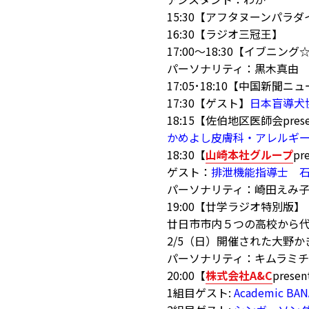
15:30【アフタヌーンパラダ
16:30【ラジオ三冠王】
17:00～18:30【イブニン
パーソナリティ：黒木真由
17:05･18:10【中国新聞ニ
17:30【ゲスト】
日本盲導犬
18:15【佐伯地区医師会pre
かめよし皮膚科・アレルギ
18:30【
山崎本社グループ
pr
ゲスト：
排泄機能指導士 
パーソナリティ：崎田えみ
19:00【廿学ラジオ特別版】
廿日市市内５つの高校から
2/5（日）開催された大野
パーソナリティ：キムラミ
20:00【
株式会社A&C
presen
1組目ゲスト:
Academic