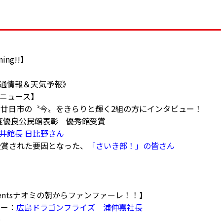
ning!!】
弓
45《交通情報＆天気予報》
新聞ニュース】
ち】廿日市の〝今〟をきらりと輝く2組の方にインタビュー！
年度優良公民館表彰 優秀館受賞
井館長 日比野さん
受賞された要因となった、
「さいき部！」の皆さん
弓
】
esentsナオミの朝からファンファーレ！！】
ター：
広島ドラゴンフライズ 浦伸嘉社長
美