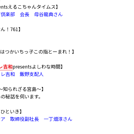
sentsえるこちゃんタイムス】
ズ倶楽部 会長 母谷龍典さん
けん！761】
tsFMはつかいちっ子この指とーまれ！】
レ吉和
presentsよしわな時間】
ーレ吉和 飯野支配人
座～知られざる宮島～】
島の秘話を伺います。
HOTひといき】
ケア 取締役副社長 一丁畑淳さん