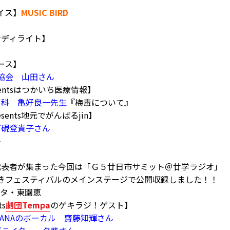
イス】
MUSIC BIRD
グ☆ディライト】
ュース】
協会 山田さん
sentsはつかいち医療情報】
ー科 亀好良一先生
『梅毒について』
esents地元でがんばるjin】
石硯登貴子さん
子
代表者が集まった今回は「Ｇ５廿日市サミット＠廿学ラジオ」
かきフェスティバルのメインステージで公開収録しました！！
チタ・東園恵
ts
劇団Tempa
のゲキラジ！ゲスト】
 BANANAのボーカル 齋藤知輝さん