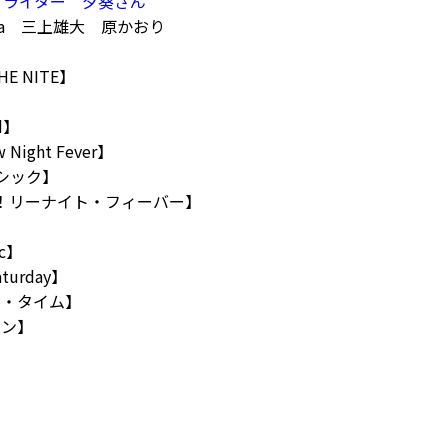
グライター 夕葵さん
pa 三上雄大 原かおり
E NITE】
d】
w Night Fever】
ラシック】
ゥ！リーナイト・フィーバー】
ic】
aturday】
ス・タイム】
ョン】