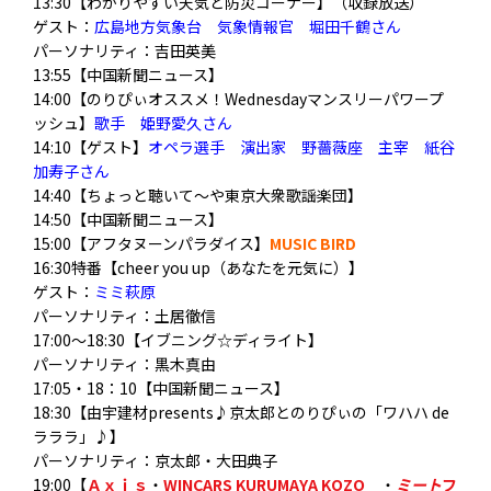
13:30【わかりやすい天気と防災コーナー】（収録放送）
ゲスト：
広島地方気象台 気象情報官 堀田千鶴さん
パーソナリティ：吉田英美
13:55【中国新聞ニュース】
14:00【のりぴぃオススメ！Wednesdayマンスリーパワープ
ッシュ】
歌手 姫野愛久さん
14:10【ゲスト】
オペラ選手 演出家 野薔薇座 主宰 紙谷
加寿子さん
14:40
【ちょっと聴いて～や東京大衆歌謡楽団】
14:50【中国新聞ニュース】
15:00【アフタヌーンパラダイス】
MUSIC BIRD
16:30特番【cheer you up（あなたを元気に）】
ゲスト：
ミミ萩原
パーソナリティ：土居徹信
17:00～18:30【イブニング☆ディライト】
パーソナリティ：黒木真由
17:05・18：10【中国新聞ニュース】
18:30【由宇建材presents♪京太郎とのりぴぃの「ワハハ de
ラララ」♪】
パーソナリティ：京太郎・大田典子
19:00【
Ａｘｉｓ
・
WINCARS KURUMAYA KOZO
・
ミート
フ