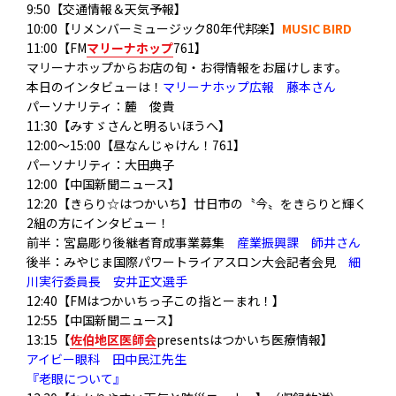
9:50【交通情報＆天気予報】
10:00【リメンバーミュージック80年代邦楽】
MUSIC BIRD
11:00【FM
マリーナホップ
761】
マリーナホップからお店の旬・お得情報をお届けします。
本日のインタビューは！
マリーナホップ広報 藤本さん
パーソナリティ：麓 俊貴
11:30【みすゞさんと明るいほうへ】
12:00～15:00【昼なんじゃけん！761】
パーソナリティ：大田典子
12:00【中国新聞ニュース】
12:20【きらり☆はつかいち】廿日市の〝今〟をきらりと輝く
2組の方にインタビュー！
前半：宮島彫り後継者育成事業募集
産業振興課 師井さん
後半：みやじま国際パワートライアスロン大会記者会見
細
川実行委員長 安井正文選手
12:40【FMはつかいちっ子この指とーまれ！】
12:55【中国新聞ニュース】
13:15【
佐伯地区医師会
presentsはつかいち医療情報】
アイビー眼科 田中民江先生
『老眼について』