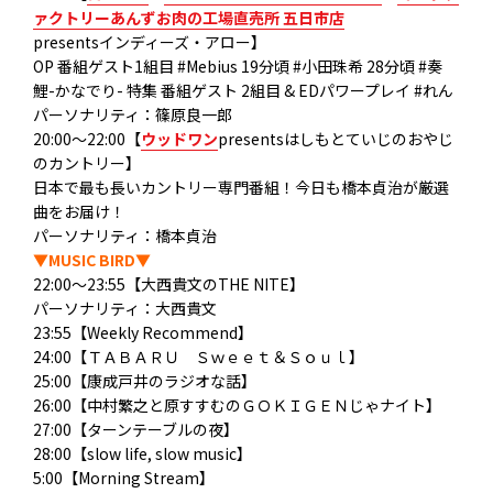
ァクトリーあんずお肉の工場直売所 五日市店
presentsインディーズ・アロー】
OP 番組ゲスト1組目
#Mebius
19分頃
#小田珠希
28分頃
#奏
鯉
-かなでり- 特集 番組ゲスト 2組目 & EDパワープレイ
#れん
パーソナリティ：篠原良一郎
20:00～22:00【
ウッドワン
presentsはしもとていじのおやじ
のカントリー】
日本で最も長いカントリー専門番組！今日も橋本貞治が厳選
曲をお届け！
パーソナリティ：橋本貞治
▼MUSIC BIRD▼
22:00～23:55【大西貴文のTHE NITE】
パーソナリティ：大西貴文
23:55【Weekly Recommend】
24:00【ＴＡＢＡＲＵ Ｓｗｅｅｔ＆Ｓｏｕｌ】
25:00【康成戸井のラジオな話】
26:00【中村繁之と原すすむのＧＯＫＩＧＥＮじゃナイト】
27:00【ターンテーブルの夜】
28:00【slow life, slow music】
5:00【Morning Stream】