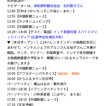
好評放送中！
ナビゲーターは、
津和野町観光協会 松村聡子さん
12:40【FMはつかいちっ子この指とーまれ！】
12:55【中国新聞ニュース】
13:30【ラジオショッピング】
13:55【中国新聞ニュース】
14:20〜14:40【ゲスト／電話】
インド家庭料理 スパイスマジ
ックインディア (広島市安佐南区大町)
▼［本日オープン！］2.14バレンタインデーの結婚記念日に
あわせて、インド人シェフのアルンさん＆桜子さんご夫妻が
開店。ランチ、ディナー、料理教室や、インドで来月開催す
る結婚披露宴の予定まで、華麗(カレー)なるカップルトークを
お届けしますよ
14:50【中国新聞ニュース】
15:00【アフタヌーンパラダイス】
MUSIC BIRD
16:00【からふるタウン廿日市】
パーソナリティ：横山はるみ・栗林克行
17:00～18:30【イブニング☆ディライト】
パーソナリティ：小林茉里亜（こばやし まりあ）
17:05・18:10【中国新聞ニュース】
17:10《天気予報》