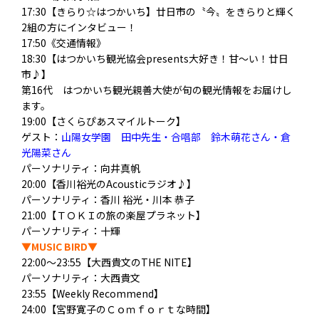
17:30【きらり☆はつかいち】廿日市の〝今〟をきらりと輝く
2組の方にインタビュー！
17:50《交通情報》
18:30【はつかいち観光協会presents大好き！甘～い！廿日
市♪】
第16代 はつかいち観光親善大使が旬の観光情報をお届けし
ます。
19:00【さくらぴあスマイルトーク】
ゲスト：
山陽女学園 田中先生・合唱部 鈴木萌花さん・倉
光陽菜さん
パーソナリティ：向井真帆
20:00【香川裕光のAcousticラジオ♪】
パーソナリティ
：香川 裕光・川本 恭子
21:00【ＴＯＫＩの旅の楽屋プラネット】
パーソナリティ：十輝
▼MUSIC BIRD▼
22:00～23:55【大西貴文のTHE NITE】
パーソナリティ：大西貴文
23:55【Weekly Recommend】
24:00【宮野寛子のＣｏｍｆｏｒｔな時間】