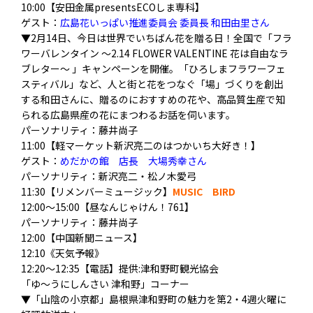
10:00【安田金属presentsECOしま専科】
ゲスト：
広島花いっぱい推進委員会 委員長 和田由里さん
▼2月14日、今日は世界でいちばん花を贈る日！全国で「フラ
ワーバレンタイン 〜2.14 FLOWER VALENTINE 花は自由なラ
ブレター〜 」キャンペーンを開催。「ひろしまフラワーフェ
スティバル」など、人と街と花をつなぐ「場」づくりを創出
する和田さんに、贈るのにおすすめの花や、高品質生産で知
られる広島県産の花にまつわるお話を伺います。
パーソナリティ：藤井尚子
11:00【軽マーケット新沢亮二のはつかいち大好き！】
ゲスト：
めだかの館 店長 大場秀幸さん
パーソナリティ：新沢亮二・松ノ木愛弓
11:30【リメンバーミュージック】
MUSIC BIRD
12:00～15:00【昼なんじゃけん！761】
パーソナリティ：藤井尚子
12:00【中国新聞ニュース】
12:10《天気予報》
12:20〜12:35【電話】提供:津和野町観光協会
「ゆ〜うにしんさい 津和野」コーナー
▼「山陰の小京都」島根県津和野町の魅力を第2・4週火曜に