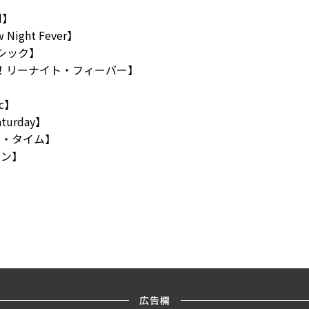
d】
w Night Fever】
ラシック】
ゥ！リーナイト・フィーバー】
ic】
aturday】
ス・タイム】
ョン】
広告欄