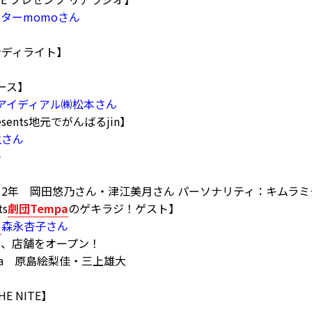
ターmomoさん
グ☆ディライト】
ュース】
アイディアル㈱松本さん
esents地元でがんばるjin】
生さん
子
2年 岡田悠乃さん・津江美月さん パーソナリティ：キムラミ
ts
劇団Tempa
のゲキラジ！ゲスト】
」
森永杏子さん
り、店舗をオープン！
pa 原島絵梨佳・三上雄大
E NITE】