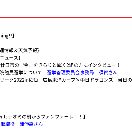
ning!!】
45《交通情報＆天気予報》
新聞ニュース】
ち】廿日市の〝今〟をきらりと輝く2組の方にインタビュー！
参議院議員選挙について
選挙管理委員会事務局 須賀さん
ン・リーグ2022in佐伯 広島東洋カープ×中日ドラゴンズ 当
】
esentsナオミの朝からファンファーレ！！】
表取締役 浦伸嘉さん
美