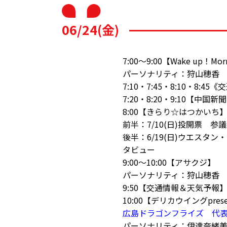
06/24(金)
7:00～9:00【Wake up！Mor
パーソナリティ：狩山穂香
7:10・7:45・8:10・8:
7:20・8:20・9:10【中国
8:00【きらり☆はつかい
前半：7/10(日)投開票 
後半：6/19(日)ウエスタ
タビュー
9:00～10:00【アサクジ】
パーソナリティ：狩山穂香
9:50【交通情報＆天気予報
10:00【デリカウイングpr
広島ドラゴンフライズ 代
パーソナリティ：伊達奈緒