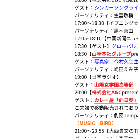
ゲスト：
シンガーソングライ
パーソナリティ：生雲敬梢
17:00～18:30【イブニン
パーソナリティ：黒木真由
17:05･18:10【中国新聞ニ
17:30【ゲスト】
グローバル
18:30【
山崎本社グループ
pr
ゲスト：
写真家 今村久仁
パーソナリティ：崎田えみ
19:00【廿学ラジオ】
ゲスト：
山陽女学園高等部
20:00【
株式会社A&C
presen
ゲスト：
カレー屋「向日葵
ご夫婦で移動販売されてお
パーソナリティ：劇団Tem
【MUSIC BIRD】
21:00～23:55【大西貴文のTH