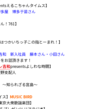
resentsえるこちゃんタイムス】
博多屋 博多于苗さん
けん！761】
tsFMはつかいちっ子この指とーまれ！】
吉和 新入社員 藤本さん・小田さん
今をお話頂きます！
レ吉和
presentsよしわな時間】
飯野支配人
報】～知られざる宮島～
イス】
MUSIC BIRD
や東京大衆歌謡楽団】
LIZE プレゼンツ リアラジオ】