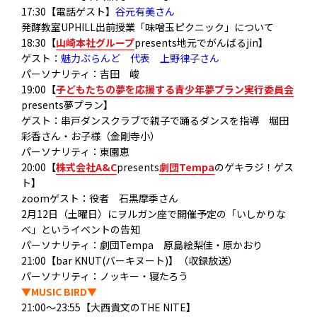
17:30【電話ゲスト】
谷元有美さん
発酵教室UPHILL出前授業「味噌玉ピクニック」について
18:30【
山崎本社グループ
presents地元でがんばるjin】
ゲスト：
魅力ぶらんど 代表 上野律子さん
パーソナリティ：吉田 峻
19:00【
子どもたちの夢を応援する青少年夢プラン実行委員会
presents夢プラン】
ゲスト：串戸ダンスクラブで親子で踊るダンスを指導 堀田
彩香さん・お子様（金剛寺小）
パーソナリティ：東園恵
20:00【
株式会社A&C
presents
劇団Tempa
のゲキラジ！ゲス
ト】
zoomゲスト：役者 石黒摩季さん
2月12日（土曜日）にヲルガン座で開催予定の「いしかりな
べ」というイベントの告知
パーソナリティ：劇団Tempa 原島絵梨佳・原かおり
21:00【bar KNUT(バーキヌート)】（収録放送）
パーソナリティ：ノッキー・寝たろう
▼MUSIC BIRD▼
21:00～23:55【大西貴文のTHE NITE】