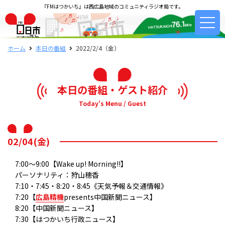
『FMはつかいち』は西広島地域のコミュニティラジオ局です。
ホーム
本日の番組
2022/2/4（金）
本日の番組・ゲスト紹介
Today’s Menu / Guest
02/04(金)
7:00～9:00【Wake up! Morning!!】
パーソナリティ：狩山穂香
7:10・7:45・8:20・8:45《天気予報＆交通情報》
7:20【
広島精機
presents中国新聞ニュース】
8:20【中国新聞ニュース】
7:30【はつかいち行政ニュース】