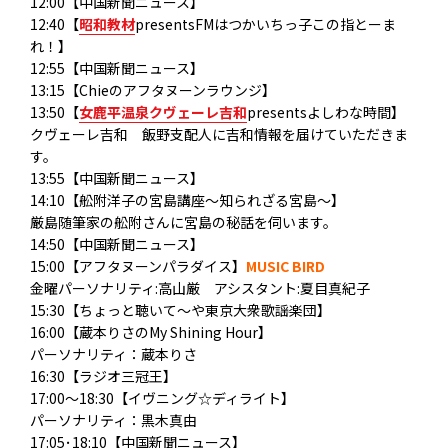
12:00【中国新聞ニュース】
12:40【
昭和教材
presentsFMはつかいちっ子この指とーま
れ！】
12:55【中国新聞ニュース】
13:15【Chieのアフタヌーンラウンジ】
13:50【
女鹿平温泉クヴェーレ吉和
presentsよしわな時間】
クヴェーレ吉和 飯野支配人に吉和情報を届けていただきま
す。
13:55【中国新聞ニュース】
14:10【舩附洋子の宮島講座～知られざる宮島～】
厳島随筆家の舩附さんに宮島の秘話を伺います。
14:50【中国新聞ニュース】
15:00【アフタヌーンパラダイス】
MUSIC BIRD
金曜パーソナリティ:高山厳 アシスタント:夏目真紀子
15:30【ちょっと聴いて～や東京大衆歌謡楽団】
16:00【蔵本りさのMy Shining Hour】
パーソナリティ：蔵本りさ
16:30【ラジオ三冠王】
17:00～18:30【イヴニング☆ディライト】
パーソナリティ：黒木真由
17:05･18:10【中国新聞ニュース】