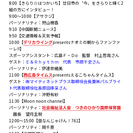
8:00【きらり☆はつかいち】廿日市の〝今〟をきらりと輝く2
組の方にインタビュー！
9:00～10:00【アサクジ】
パーソナリティ：狩山穂香
9:10【中国新聞ニュース】
9:50【交通情報＆天気予報】
10:00【
デリカウイング
presentsナオミの朝からファンファ
ーレ!!】
スポーツアシスタント：広島Ｆ・Ｄo 監督 村上哲哉さん
ゲスト：
Ｅ＆Ｒｈｙｔｈｍ 代表 市原千史さん
パーソナリティ：伊達奈緒美
11:00【
西広島タイムス
presentsえるこちゃんタイムス】
ゲスト：
㈱マイティネットプラス取締役会長兼㈱パルブライ
ト代表取締役社長原田季采さん
パーソナリティ：沖野有紗
11:30【Moon noon channel】
パーソナリティ：
社会福祉法人宙 つきのひかり国際保育園
園長 望月主税
12:00～15:00【昼なんじゃけん！761】
パーソナリティ：岡千恵