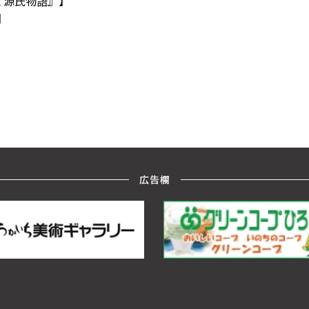
訳 源氏物語』】
y】
d】
広告欄