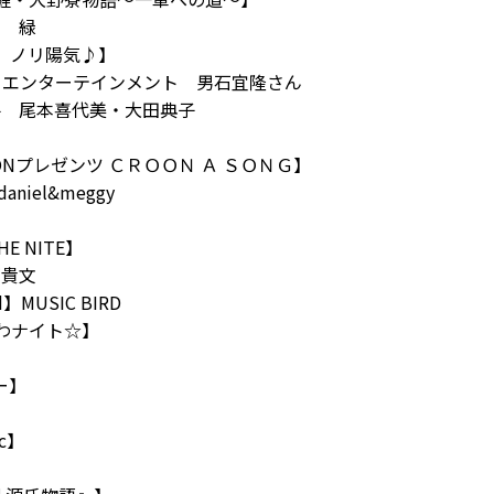
 緑
日、ノリ陽気♪】
ンターテインメント 男石宜隆さん
尾本喜代美・大田典子
】
 CROONプレゼンツ ＣＲＯＯＮ Ａ ＳＯＮＧ】
aniel&meggy
E NITE】
貴文
d】MUSIC BIRD
歌わナイト☆】
】
ー】
】
ic】