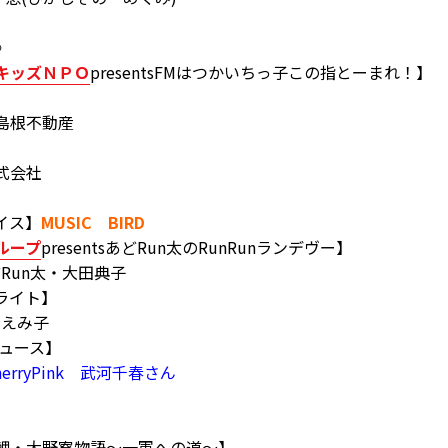
》
キッズＮＰＯ
presentsFMはつかいちっ子この指とーまれ！】
】島根不動産
株式会社
イス】
MUSIC BIRD
ループ
presentsあどRun太のRunRunランデヴー】
un太・大田典子
ィライト】
えみ子
ニュース】
herryPink 武河千春さん
ts若鯉・大野寮物語～一軍への道～】