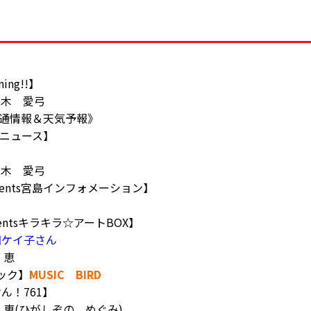
ning!!】
木 愛弓
45《交通情報＆天気予報》
新聞ニュース】
木 愛弓
esents宮島インフォメーション】
】
sentsキラキラ☆アートBOX】
田ケイ子さん
 恵
ジック】
MUSIC BIRD
けん！761】
(ひがしぞの めぐみ)