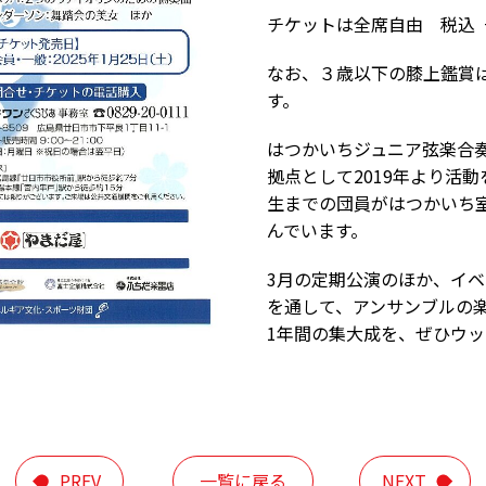
チケットは全席自由 税込 一般
なお、３歳以下の膝上鑑賞
す。
はつかいちジュニア弦楽合奏
拠点として2019年より活
生までの団員がはつかいち室
んでいます。
3月の定期公演のほか、イ
を通して、アンサンブルの
1年間の集大成を、ぜひウ
PREV
一覧に戻る
NEXT