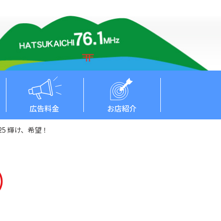
広告料金
お店紹介
25 輝け、希望！