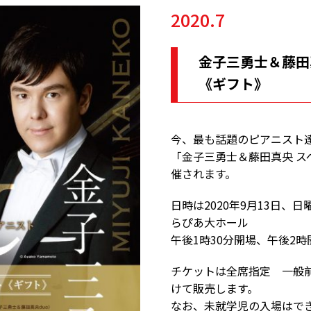
2020.7
金子三勇士＆藤田
《ギフト》
今、最も話題のピアニスト
「金子三勇士＆藤田真央 ス
催されます。
日時は2020年9月13日、
らぴあ大ホール
午後1時30分開場、午後2時
チケットは全席指定 一般前
けて販売します。
なお、未就学児の入場はで