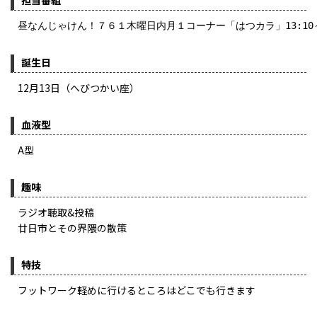
担当番組
昼なんじゃけん！７６１木曜日内月１コーナー「はつカラ」13:10
誕生日
12月13日（へびつかい座）
血液型
A型
趣味
ラジオ聴取&投稿
廿日市とその界隈の散策
特技
フットワーク軽めに行けるところはどこでも行きます