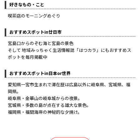
好きなもの・こと
喫茶店のモーニングめぐり
おすすめスポットin廿日市
宮島口からのぞむ海と宮島の景色
そして 地域みっちゃく生活情報誌「はつカラ」にもおすすめス
ポットを毎月掲載中
おすすめスポットin日本or世界
愛知県一宮市生まれで滞在歴は広島以外に岐阜県、宮城県、福
岡県。
岐阜県・金華山の岐阜城からの夜景。
宮城県・多数の島が点在する雄大な景色。
福岡県・福間海岸の神秘的な夕焼け。