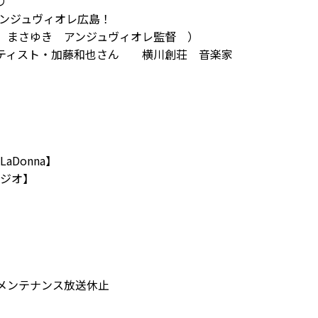
り
ンジュヴィオレ広島！
まさゆき アンジュヴィオレ監督 ）
ティスト・加藤和也さん
横川創荘
音楽家
aDonna】
ラジオ】
0)機器メンテナンス放送休止