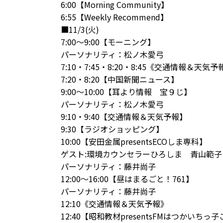
6:00【Morning Community】
6:55【Weekly Recommend】
■11/3(火)
7:00～9:00【モーニング】
パーソナリティ：松ノ木愛弓
7:10・7:45・8:20・8:45《交通情報＆天気予
7:20・8:20【中国新聞ニュース】
9:00～10:00【耳より情報 宝９じ】
パーソナリティ：松ノ木愛弓
9:10・9:40【交通情報＆天気予報】
9:30【ラジオショッピング】
10:00【
安田金属
presentsECOしま専科】
ゲスト:
環境カウンセラーひろしま
青山範子
パーソナリティ：藤井尚子
12:00～16:00【昼はまるごと！761】
パーソナリティ：藤井尚子
12:10《交通情報＆天気予報》
12:40【
昭和教材
presentsFMはつかいち