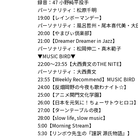
録音：
47 小野純平投手
パーソナリティ：松原千明
19:00【レインボーマンデー】
パーソナリティ：風呂哲州・尾本喜代美・大
20:00【やまびぃ倶楽部】
21:00【Dreamer Dreamer in Jazz】
パーソナリティ：松岡伸二・真木範子
▼MUSIC BIRD▼
22:00～23:55【大西貴文のTHE NITE】
パーソナリティ：大西貴文
23:55【Weekly Recommend】MUSIC BIRD
24:00【反畑岡野の今夜も歌わナイト☆】
25:00【アニメ関門文化学園】
26:00【日本を元気に！ちょーサトウヒロコ
27:00【ターンテーブルの夜】
28:00【slow life, slow music】
5:00【Morning Stream】
5:30【リンボウ先生の『謹訳 源氏物語』】