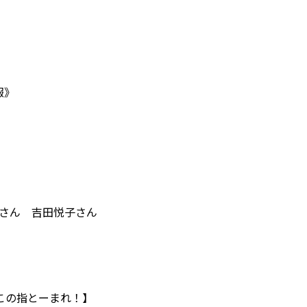
報》
さん 吉田悦子さん
っ子この指とーまれ！】