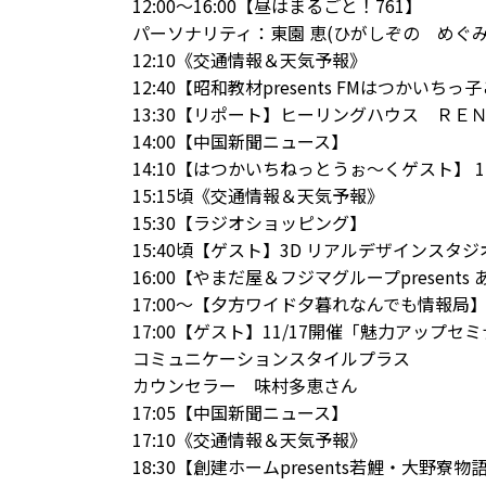
12:00～16:00【昼はまるごと！761】
パーソナリティ：東園 恵(ひがしぞの めぐみ
12:10《交通情報＆天気予報》
12:40【
昭和教材
presents FMはつかいち
13:30【リポート】ヒーリングハウス ＲＥ
14:00【中国新聞ニュース】
14:10【はつかいちねっとうぉ～くゲスト】 
15:15頃《交通情報＆天気予報》
15:30【ラジオショッピング】
15:40頃【ゲスト】
3D リアルデザインスタ
16:00【
やまだ屋
＆
フジマグループ
prese
17:00～【夕方ワイド夕暮れなんでも情報局
17:00【ゲスト】11/17開催「魅力アップセ
コミュニケーションスタイルプラス
カウンセラー 味村多恵さん
17:05【中国新聞ニュース】
17:10《交通情報＆天気予報》
18:30【
創建ホーム
presents若鯉・大野寮