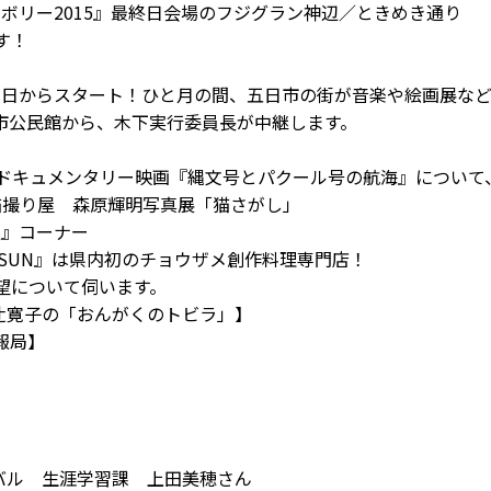
ンボリー2015』最終日会場のフジグラン神辺／ときめき通り
す！
が今日からスタート！ひと月の間、五日市の街が音楽や絵画展な
市公民館から、木下実行委員長が中継します。
のドキュメンタリー映画『縄文号とパクール号の航海』について
 猫撮り屋 森原輝明写真展「猫さがし」
報』コーナー
ESUN』は県内初のチョウザメ創作料理専門店！
望について伺います。
ts 辻寛子の「おんがくのトビラ」】
情報局】
ィバル 生涯学習課 上田美穂さん