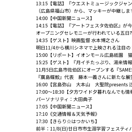
13:15【電話】『ウエストミュージックジャ
（広島県福山市）から、マッキーが中継しま
14:00【中国新聞ニュース】
14:15【電話】『アートフェスタ佐伯区』
オープニングセレモニーが行われている五日
14:35【ゲスト】映画監督 水本博之さん
明日11/4から横川シネマで上映される注目
15:00【リポート】イオンモール広島祇園
15:25【ゲスト】『月イチたっぷり、湯来情
11月5日広島市佐伯区にオープンする『SAM
『廣島蝶鮫』代表 藤本一義さんに新たな展
16:00【
宮島弥山 大本山 大聖院
presen
17:00～18:30【夕方ワイド夕暮れなんでも
パーソナリティ：大田典子
17:05【中国新聞ニュース】
17:10《交通情報＆天気予報》
17:30【きらり☆はつかいち】
前半：11/8(日)廿日市市生涯学習フェステ