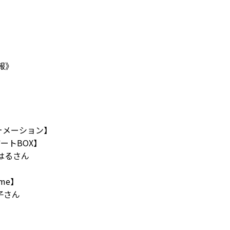
予報》
ンフォメーション】
アートBOX】
はるさん
me】
美子さん