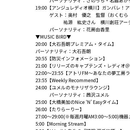
パーソナリティ：さのっち・名越あか
19:00【アンジュレディオ横川】ガンバレ！
ア
ゲスト：奥村 優之 監督（おくむら 
祐源 紘史さん
横川創荘
アー
パーソナリティ：花房由香里
▼MUSIC BIRD▼
20:00【大石吾朗プレミアム・タイム】
パーソナリティ：大石吾朗
20:55【防災インフォメーション】
21:00【リリーズのキャプテンズ・レディオ＠L
22:00～23:55【アトリFM～あなたの夢工房
23:55【Weekly Recommend】
24:00【ユメルのモナリザラウンジ】
パーソナリティ：茜沢ユメル
25:00【大橋美加のNice ‘N’ Easyタイム】
26:00【たりらーりー】
27:00～29:00(※毎週月曜AM3:00～5:0
5:00【Morning Stream】