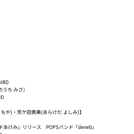
IRD
うち みさ）
RD
や)・荒ケ田貴美(あらけだ よしみ)】
ンドあけみ』リリース POPSバンド「deneb」