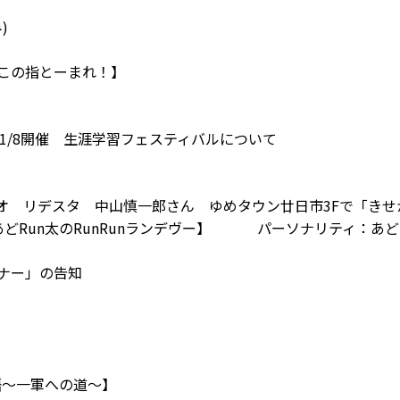
)
っ子この指とーまれ！】
Ｎ
11/8開催 生涯学習フェスティバルについて
ジオ リデスタ
中山慎一郎さん
ゆめタウン廿日市3Fで「きせ
nts あどRun太のRunRunランデヴー】 パーソナリティ：あ
】
ミナー」の告知
物語～一軍への道～】