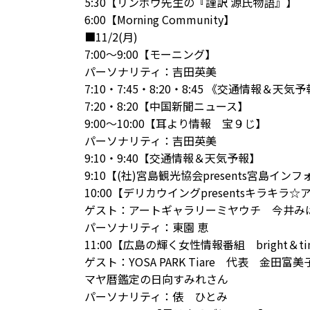
5:30【リンボウ先生の『謹訳 源氏物語』】
6:00【Morning Community】
■11/2(月)
7:00～9:00【モーニング】
パーソナリティ：吉田英美
7:10・7:45・8:20・8:45 《交通情報＆天気
7:20・8:20【中国新聞ニュース】
9:00～10:00【耳より情報 宝９じ】
パーソナリティ：吉田英美
9:10・9:40【交通情報＆天気予報】
9:10【(社)宮島観光協会presents宮島イ
10:00【
デリカウイング
presentsキラキラ☆
ゲスト：
アートギャラリーミヤウチ
今井み
パーソナリティ：東園 恵
11:00【広島の輝く女性情報番組 bright＆ti
ゲスト：YOSA PARK Tiare 代表 金田富
マヤ暦鑑定の日向すみれさん
パーソナリティ：俵 ひとみ