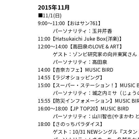
2015年11月
■11/1(日)
9:00～11:00【おはサン761】
パーソナリティ：玉井芹香
11:00【Hatsukaichi Juke Box(洋楽)】
12:00～14:00【高田泉のLOVE & ART】
ゲスト：ゾンビ研究家の向井東冥さん
パーソナリティ：高田泉
14:00【杏奈カフェ】MUSIC BIRD
14:55【ラジオショッピング】
15:00【
スーパー・ステーション！
】MUSIC B
パーソナリティ：城之内ミサ（じょうの
15:55【防災インフォメーション】MUSIC BI
16:00～18:00【JP TOP20】MUSIC BIRD
パーソナリティ：山川智也(やまかわ とも
18:00【さのっちパラダイス】
ゲスト：
10/31 NEWシングル『スタ