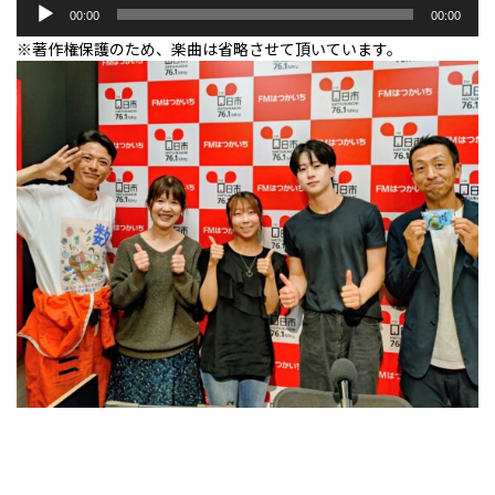
音
00:00
00:00
声
※著作権保護のため、楽曲は省略させて頂いています。
プ
レ
ー
ヤ
ー