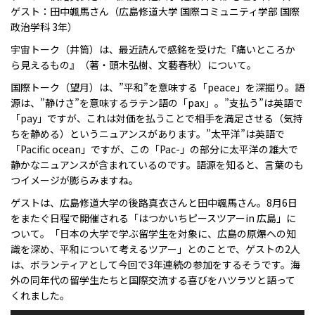
ゲスト：田中颯馬さん（広島修道大学 国際コミュニティ学部 国際
政治学科 3年）
宇宙トーク（井筒）は、最近読んで感銘を受けた『痛いところか
ら見えるもの』（著・頭木弘樹、文藝春秋）について。
国際トーク（望月）は、”平和”を意味する「peace」を深掘り。語
源は、”静けさ”を意味するラテン語の「pax」。”支払う”は英語で
「pay」ですが、これは対価を払うことで相手を満足させる（気持
ちを静める）というニュアンスがあります。”太平洋”は英語で
「Pacific ocean」ですが、この「Pac-」の部分に太平洋の雄大で
静かなニュアンスが含まれているのです。語源を知ると、言葉のも
つイメージが膨らみますね。
ゲストは、広島修道大学の後路真衣さんと田中颯馬さん。8月6日
をまたぐ日程で開催される「はつかいちピースツアーin 広島」に
ついて。「日本の大学で学ぶ留学生を対象に、広島の原爆への知
識を深め、平和について考えるツアー」とのことで、ゲストの2人
は、ボランティアとして今回で3年連続の参加をするそうです。海
外の同年代の留学生たちと国際交流する喜びをハツラツと語って
くれました。