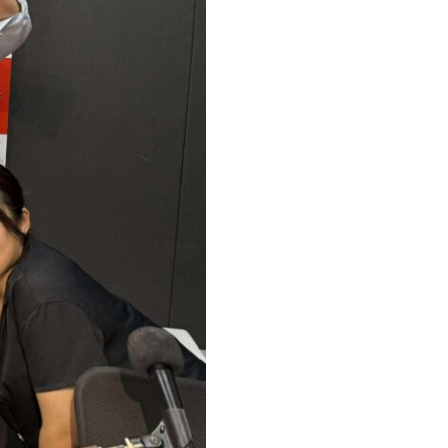
使
っ
て
く
だ
さ
い。