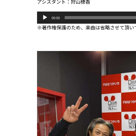
アシスタント：狩山穂香
音
00:00
声
※著作権保護のため、楽曲は省略させて頂い
プ
レ
ー
ヤ
ー