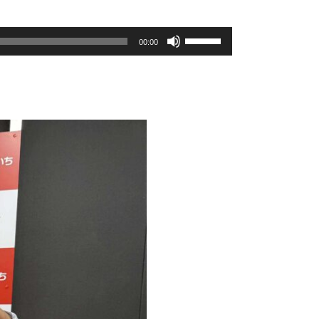
ボ
00:00
リ
ュ
ー
ム
調
節
に
は
上
下
矢
印
キ
ー
を