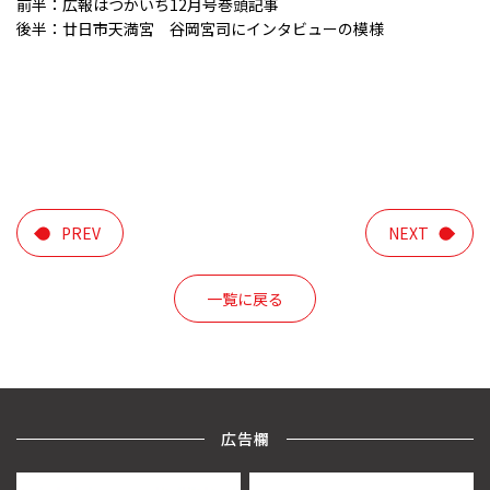
前半：広報はつかいち12月号巻頭記事
後半：廿日市天満宮 谷岡宮司にインタビューの模様
PREV
NEXT
一覧に戻る
広告欄