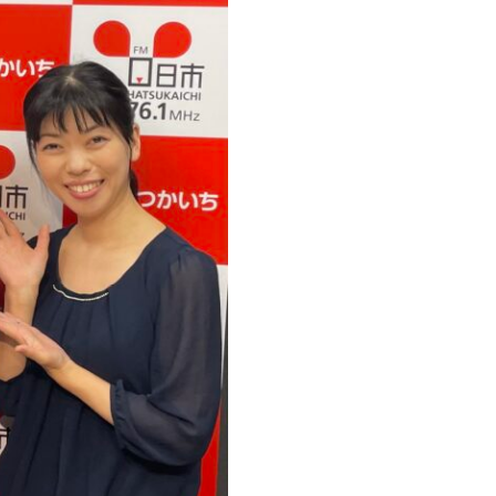
く
だ
さ
い。