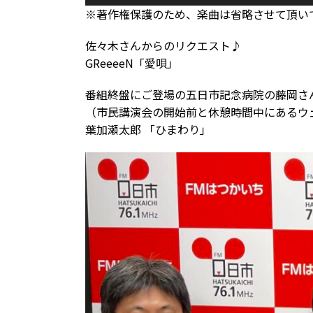
声
※著作権保護のため、楽曲は省略させて頂い
プ
レ
佐々木さんからのリクエスト♪
ー
GReeeeN「愛唄」
ヤ
ー
番組終盤にご登場の五日市記念病院の藤岡さ
（市民講演会の開始前と休憩時間中にあるウ
葉加瀬太郎 「ひまわり」