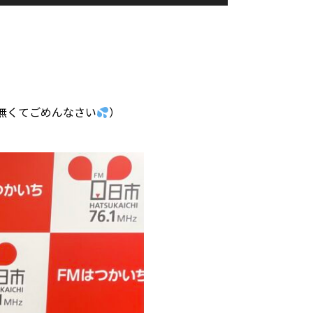
リ
ュ
ー
ム
調
節
に
無くてごめんなさい
）
は
上
下
矢
印
キ
ー
を
使
っ
て