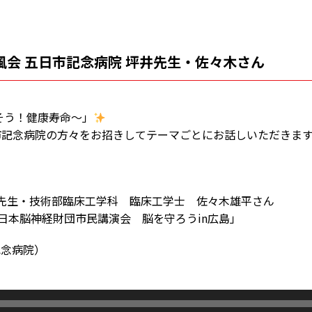
人清風会 五日市記念病院 坪井先生・佐々木さん
延ばそう！健康寿命～」
市記念病院の方々をお招きしてテーマごとにお話しいただきま
先生・技術部臨床工学科 臨床工学士 佐々木雄平さん
7回日本脳神経財団市民講演会 脳を守ろうin広島」
記念病院）