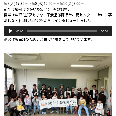
5/7(火)17:30～・5/8(水)12:20～・5/10(金)8:00～
前半は広報はつかいち5月号 巻頭記事、
後半は4/27(土)夢あじなっ子食堂＠阿品台市民センター サロン夢
あじな・参加した子どもたちにインタビューしました。
音
00:00
00:00
声
※著作権保護のため、楽曲は省略させて頂いています。
プ
レ
ー
ヤ
ー