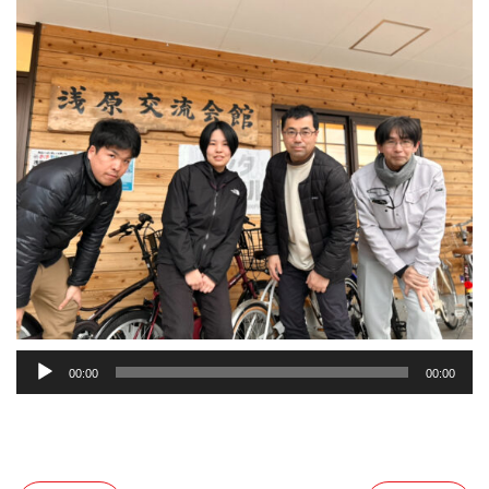
音
00:00
00:00
声
プ
レ
ー
ヤ