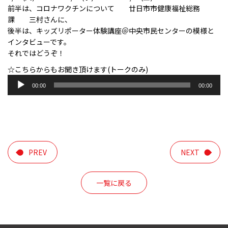
前半は、コロナワクチンについて 廿日市市健康福祉総務
課 三村さんに、
後半は、キッズリポーター体験講座＠中央市民センターの模様と
インタビューです。
それではどうぞ！
☆こちらからもお聞き頂けます(トークのみ)
音
00:00
00:00
声
プ
レ
ー
ヤ
ー
PREV
NEXT
一覧に戻る